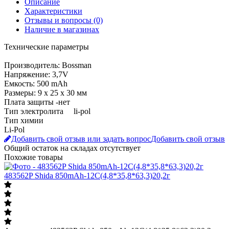
Отзывы и вопросы
(0)
Наличие в магазинах
Технические параметры
Производитель: Bossman
Напряжение: 3,7V
Емкость: 500 mAh
Размеры: 9 х 25 х 30 мм
Плата защиты -нет
Тип электролита li-pol
Тип химии
Li-Pol
Добавить свой отзыв или задать вопрос
Добавить свой отзыв
Общий остаток на складах
отсутствует
Похожие товары
483562P Shida 850mAh-12С(4,8*35,8*63,3)20,2г
Акумулятор 483562P Shida 850mAh-12С(4,8*35,8*63,3)20,2г
270
грн.
за 1 шт