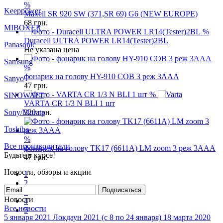
%
MIBOXER
Maxell SR 920 SW (371,SR 69) G6 (NEW EUROPE)
68
грн.
Panasonic
%
Duracell ULTRA POWER LR14(Tester)2BL
Samsung
Не указана цена
Sanyo
%
фонарик на голову HY-910 COB 3 реж 3AAA
SINOWATT
47
грн.
Sony/Murata
%
VARTA CR 1/3 N BLI 1 шт
Toshiba
320
грн.
Все производители
Будьте в курсе!
%
фонарик на голову TK17 (6611A) LM zoom 3 реж 3AAA
Новости, обзоры и акции
47
грн.
Подписаться
1
Новости
2
Все новости
3
5 января 2021
Локдаун 2021 (с 8 по 24 января)
18 марта 2020
4
Карантин!!!!! ( но мы работаем!!!)
5
Все новости