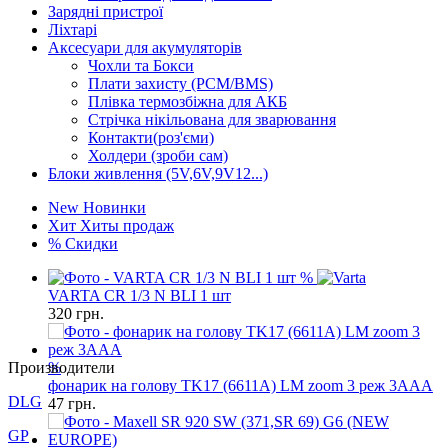
Зарядні пристрої
Ліхтарі
Аксесуари для акумуляторів
Чохли та Бокси
Плати захисту (PCM/BMS)
Плівка термозбіжна для АКБ
Стрічка нікільована для зварювання
Контакти(роз'єми)
Холдери (зроби сам)
Блоки живлення (5V,6V,9V12...)
New
Новинки
Хит
Хиты продаж
%
Скидки
%
VARTA CR 1/3 N BLI 1 шт
320
грн.
Производители
DLG
%
фонарик на голову TK17 (6611A) LM zoom 3 реж 3AAA
GP
47
грн.
Keeppower