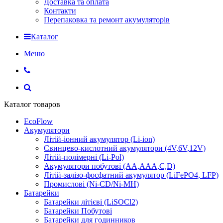
Доставка та оплата
Контакти
Перепаковка та ремонт акумуляторів
Каталог
Меню
Каталог товаров
EcoFlow
Акумулятори
Літій-іонний акумулятор (Li-ion)
Свинцево-кислотний акумулятори (4V,6V,12V)
Літій-полімерні (Li-Pol)
Акумулятори побутові (AA,AAA,C,D)
Літій-залізо-фосфатний акумулятор (LiFePO4, LFP)
Промислові (Ni-CD/Ni-MH)
Батарейки
Батарейки літієві (LiSOCl2)
Батарейки Побутові
Батарейки для годинников