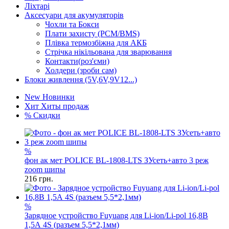
Ліхтарі
Аксесуари для акумуляторів
Чохли та Бокси
Плати захисту (PCM/BMS)
Плівка термозбіжна для АКБ
Стрічка нікільована для зварювання
Контакти(роз'єми)
Холдери (зроби сам)
Блоки живлення (5V,6V,9V12...)
New
Новинки
Хит
Хиты продаж
%
Скидки
%
фон ак мет POLICE BL-1808-LTS ЗУсеть+авто 3 реж
zoom шипы
216
грн.
%
Зарядное устройство Fuyuang для Li-ion/Li-pol 16,8В
1,5А 4S (разъем 5,5*2,1мм)