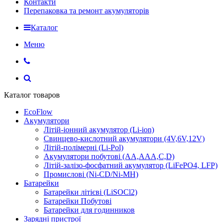
Контакти
Перепаковка та ремонт акумуляторів
Каталог
Меню
Каталог товаров
EcoFlow
Акумулятори
Літій-іонний акумулятор (Li-ion)
Свинцево-кислотний акумулятори (4V,6V,12V)
Літій-полімерні (Li-Pol)
Акумулятори побутові (AA,AAA,C,D)
Літій-залізо-фосфатний акумулятор (LiFePO4, LFP)
Промислові (Ni-CD/Ni-MH)
Батарейки
Батарейки літієві (LiSOCl2)
Батарейки Побутові
Батарейки для годинников
Зарядні пристрої