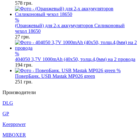
578
грн.
%
(Оранжевый) для 2-х аккумуляторов Силиконовый
чехол 18650
27
грн.
%
404050 3,7V 1000mAh (40x50, толщ.4,0мм) на 2 провода
194
грн.
%
ПоверБанк. USB Mastak MP026 green
251
грн.
Производители
DLG
GP
Keeppower
MIBOXER