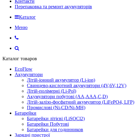
Контакти
Перепаковка та ремонт акумуляторів
Каталог
Меню
Каталог товаров
EcoFlow
Акумулятори
Літій-іонний акумулятор (Li-ion)
Свинцево-кислотний акумулятори (4V,6V,12V)
Літій-полімерні (Li-Pol)
Акумулятори побутові (AA,AAA,C,D)
Літій-залізо-фосфатний акумулятор (LiFePO4, LFP)
Промислові (Ni-CD/Ni-MH)
Батарейки
Батарейки літієві (LiSOCl2)
Батарейки Побутові
Батарейки для годинников
Зарядні пристрої