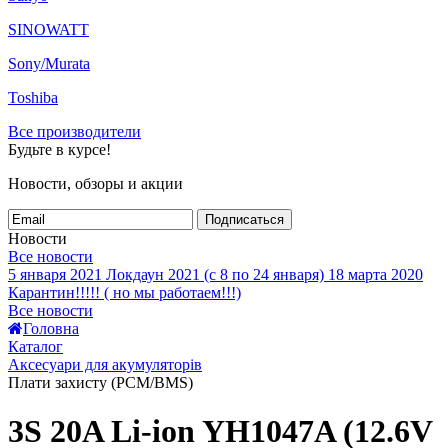
SINOWATT
Sony/Murata
Toshiba
Все производители
Будьте в курсе!
Новости, обзоры и акции
Подписаться
Новости
Все новости
5 января 2021
Локдаун 2021 (с 8 по 24 января)
18 марта 2020
Карантин!!!!! ( но мы работаем!!!)
Все новости
Головна
Каталог
Аксесуари для акумуляторів
Плати захисту (PCM/BMS)
3S 20A Li-ion YH1047A (12.6V