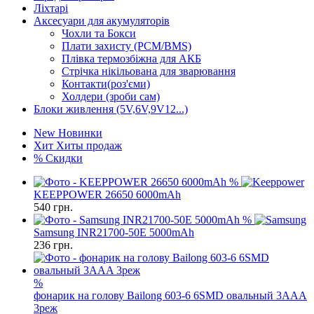
Ліхтарі
Аксесуари для акумуляторів
Чохли та Бокси
Плати захисту (PCM/BMS)
Плівка термозбіжна для АКБ
Стрічка нікільована для зварювання
Контакти(роз'єми)
Холдери (зроби сам)
Блоки живлення (5V,6V,9V12...)
New
Новинки
Хит
Хиты продаж
%
Скидки
%
KEEPPOWER 26650 6000mAh
540
грн.
%
Samsung INR21700-50E 5000mAh
236
грн.
%
фонарик на голову Bailong 603-6 6SMD овальный 3AAA
3реж