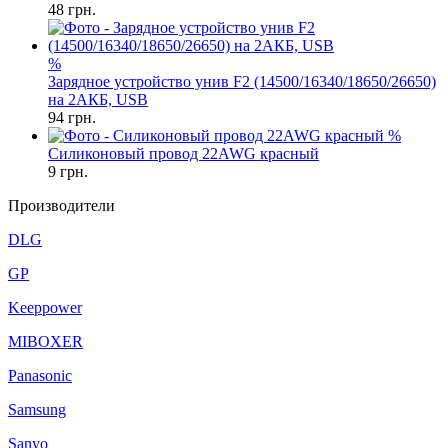
48
грн.
%
Зарядное устройство унив F2 (14500/16340/18650/26650)
на 2АКБ, USB
94
грн.
%
Силиконовый провод 22AWG красный
9
грн.
Производители
DLG
GP
Keeppower
MIBOXER
Panasonic
Samsung
Sanyo