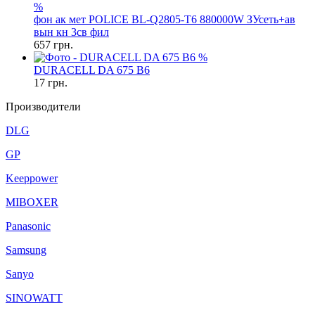
%
фон ак мет POLICE BL-Q2805-T6 880000W ЗУсеть+ав
вын кн 3св фил
657
грн.
%
DURACELL DA 675 B6
17
грн.
Производители
DLG
GP
Keeppower
MIBOXER
Panasonic
Samsung
Sanyo
SINOWATT