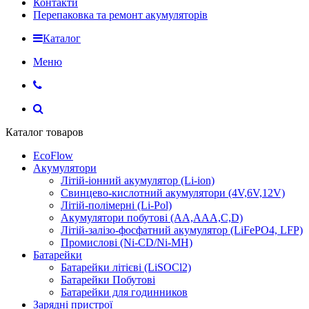
Контакти
Перепаковка та ремонт акумуляторів
Каталог
Меню
Каталог товаров
EcoFlow
Акумулятори
Літій-іонний акумулятор (Li-ion)
Свинцево-кислотний акумулятори (4V,6V,12V)
Літій-полімерні (Li-Pol)
Акумулятори побутові (AA,AAA,C,D)
Літій-залізо-фосфатний акумулятор (LiFePO4, LFP)
Промислові (Ni-CD/Ni-MH)
Батарейки
Батарейки літієві (LiSOCl2)
Батарейки Побутові
Батарейки для годинников
Зарядні пристрої