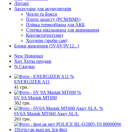
Ліхтарі
Аксесуари для акумуляторів
Чохли та Бокси
Плати захисту (PCM/BMS)
Плівка термозбіжна для АКБ
Стрічка нікільована для зварювання
Контакти(роз'єми)
Холдери (зроби сам)
Блоки живлення (5V,6V,9V12...)
New
Новинки
Хит
Хиты продаж
%
Скидки
%
ENERGIZER A11
41
грн.
%
6V 9A Mastak MT690
362
грн.
%
6V6A Mastak MT660 Акку SLA.
261
грн.