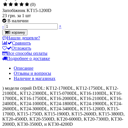
(0)
Запобіжник KT15-1200D
23 грн.
за 1 шт
В наличии
-
+
В корзину
Нашли дешевле?
Сравнить
Отложить
Все способы оплаты
Подробнее о доставке
Описание
Отзывы и вопросы
Наличие в магазинах
) модели серий D/DL: KT12-1700DL, KT12-1750DL, KT12-
2100DL, KT12-2300DL, KT15-0700DL, KT16-1100DL, KT16-
1700DL, KT16-1750DL, KT16-2000DL, KT16-2100DL, KT16-
2400DL, KT24-1000DL, KT24-1800DL, KT24-1900DL, KT24-
2600DL, KT24-3000DL, KT24-3400DL, KT15-1200D, KT15-
1700D, KT15-1750D, KT15-1900D, KT15-2600D, KT15-3800D,
KT20-4500D, KT20-5500D, KT20-6000D, KT20-7300D, KT30-
2000D, KT30-3500D, и KT30-4200D