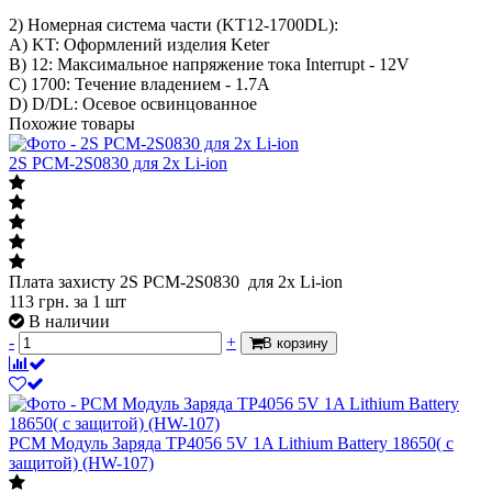
2) Номерная система части (KT12-1700DL):
A) KT: Оформлений изделия Keter
B) 12: Максимальное напряжение тока Interrupt - 12V
C) 1700: Течение владением - 1.7A
D) D/DL: Осевое освинцованное
Похожие товары
2S PCM-2S0830 для 2х Li-ion
Плата захисту 2S PCM-2S0830 для 2х Li-ion
113
грн.
за 1 шт
В наличии
-
+
В корзину
PCM Модуль Заряда TP4056 5V 1A Lithium Battery 18650( с
защитой) (HW-107)