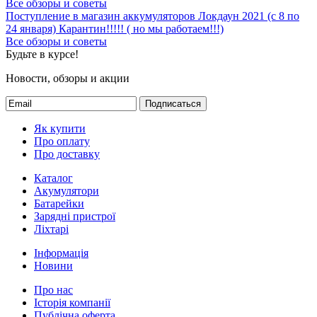
Все обзоры и советы
Поступление в магазин аккумуляторов
Локдаун 2021 (с 8 по
24 января)
Карантин!!!!! ( но мы работаем!!!)
Все обзоры и советы
Будьте в курсе!
Новости, обзоры и акции
Подписаться
Як купити
Про оплату
Про доставку
Каталог
Акумулятори
Батарейки
Зарядні пристрої
Ліхтарі
Інформація
Новини
Про нас
Історія компанії
Публічна оферта