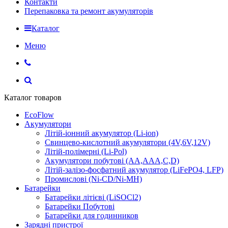
Контакти
Перепаковка та ремонт акумуляторів
Каталог
Меню
Каталог товаров
EcoFlow
Акумулятори
Літій-іонний акумулятор (Li-ion)
Свинцево-кислотний акумулятори (4V,6V,12V)
Літій-полімерні (Li-Pol)
Акумулятори побутові (AA,AAA,C,D)
Літій-залізо-фосфатний акумулятор (LiFePO4, LFP)
Промислові (Ni-CD/Ni-MH)
Батарейки
Батарейки літієві (LiSOCl2)
Батарейки Побутові
Батарейки для годинников
Зарядні пристрої