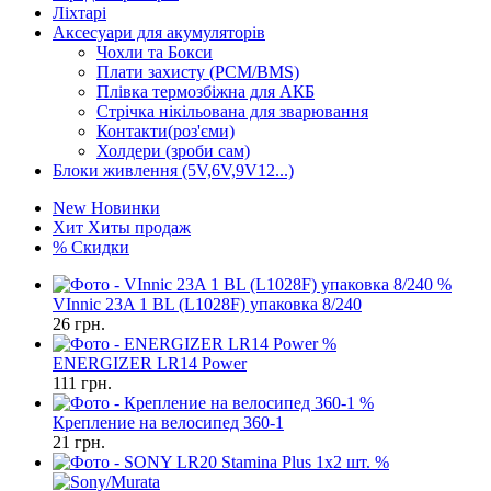
Ліхтарі
Аксесуари для акумуляторів
Чохли та Бокси
Плати захисту (PCM/BMS)
Плівка термозбіжна для АКБ
Стрічка нікільована для зварювання
Контакти(роз'єми)
Холдери (зроби сам)
Блоки живлення (5V,6V,9V12...)
New
Новинки
Хит
Хиты продаж
%
Скидки
%
VInnic 23A 1 BL (L1028F) упаковка 8/240
26
грн.
%
ENERGIZER LR14 Power
111
грн.
%
Крепление на велосипед 360-1
21
грн.
%