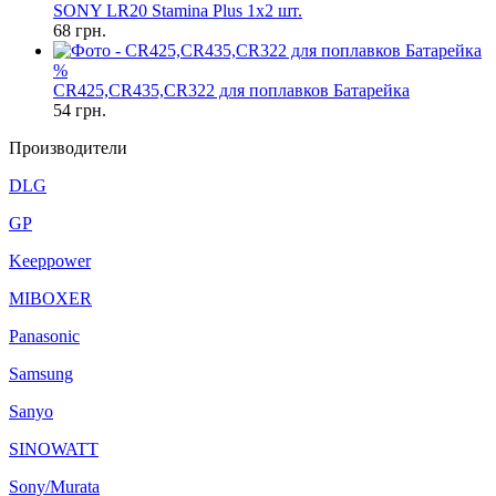
SONY LR20 Stamina Plus 1x2 шт.
68
грн.
%
CR425,CR435,CR322 для поплавков Батарейка
54
грн.
Производители
DLG
GP
Keeppower
MIBOXER
Panasonic
Samsung
Sanyo
SINOWATT
Sony/Murata