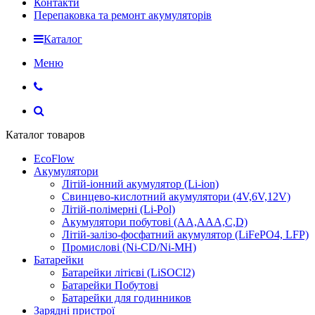
Контакти
Перепаковка та ремонт акумуляторів
Каталог
Меню
Каталог товаров
EcoFlow
Акумулятори
Літій-іонний акумулятор (Li-ion)
Свинцево-кислотний акумулятори (4V,6V,12V)
Літій-полімерні (Li-Pol)
Акумулятори побутові (AA,AAA,C,D)
Літій-залізо-фосфатний акумулятор (LiFePO4, LFP)
Промислові (Ni-CD/Ni-MH)
Батарейки
Батарейки літієві (LiSOCl2)
Батарейки Побутові
Батарейки для годинников
Зарядні пристрої