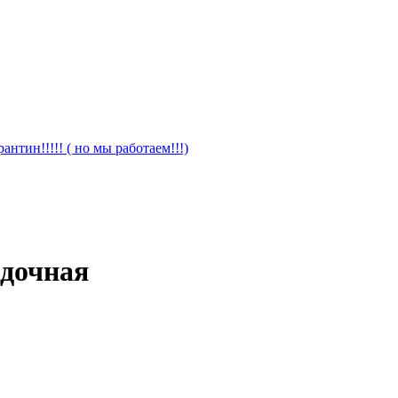
антин!!!!! ( но мы работаем!!!)
адочная