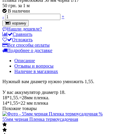
Плівка термозбіжна 50 мм чорна 1/17
50 грн.
за 1 м
В наличии
-
+
В корзину
Нашли дешевле?
Сравнить
Отложить
Все способы оплаты
Подробнее о доставке
Описание
Отзывы и вопросы
Наличие в магазинах
Нужный вам диаметр нужно умножить 1,55.
У вас аккумулятор диаметр 18.
18*1,55.=28мм пленка.
14*1,55=22 мм пленка
Похожие товары
%
55мм черная Пленка термоусадочная