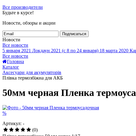
Все производители
Будьте в курсе!
Новости, обзоры и акции
Подписаться
Новости
Все новости
5 января 2021
Локдаун 2021 (с 8 по 24 января)
18 марта 2020
Кар
Все новости
Головна
Каталог
Аксесуари для акумуляторів
Плівка термозбіжна для АКБ
50мм черная Пленка термоус
%
Артикул: -
(0)