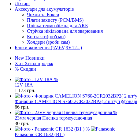
Ліхтарі
Аксесуари для акумуляторів
Чохли та Бокси
Плати захисту (PCM/BMS)
Плівка термозбіжна для АКБ
Стрічка нікільована для зварювання
Контакти(роз'єми)
Холдери (зроби сам)
Блоки живлення (5V,6V,9V12...)
New
Новинки
Хит
Хиты продаж
%
Скидки
%
12V 18A
1 173
грн.
Фонарик CAMELION S760-2CR2032BP2( 2 шт/уп)(фонарь 
66
грн.
%
23мм черная Пленка термоусадочная
30
грн.
%
Panasonic CR 1632 (B1 )