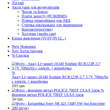
Ліхтарі
Аксесуари для акумуляторів
Чохли та Бокси
Плати захисту (PCM/BMS)
Плівка термозбіжна для АКБ
Стрічка нікільована для зварювання
Контакти(роз'єми)
Холдери (зроби сам)
Блоки живлення (5V,6V,9V12...)
New
Новинки
Хит
Хиты продаж
%
Скидки
%
Акку Li+защит.16340 Soshine RCR123P-3.7 3,7V 700mAh
с электр. + коробочка
193
грн.
%
фонарик метал POLICE 7001F 1AAA 1реж
34
грн.