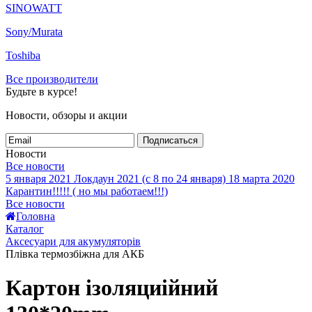
SINOWATT
Sony/Murata
Toshiba
Все производители
Будьте в курсе!
Новости, обзоры и акции
Подписаться
Новости
Все новости
5 января 2021
Локдаун 2021 (с 8 по 24 января)
18 марта 2020
Карантин!!!!! ( но мы работаем!!!)
Все новости
Головна
Каталог
Аксесуари для акумуляторів
Плівка термозбіжна для АКБ
Картон ізоляциійний