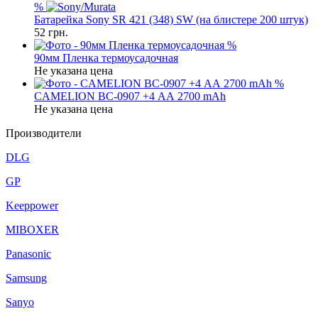
%
Батарейка Sony SR 421 (348) SW (на блистере 200 штук)
52
грн.
%
90мм Пленка термоусадочная
Не указана цена
%
CAMELION BC-0907 +4 АА 2700 mAh
Не указана цена
Производители
DLG
GP
Keeppower
MIBOXER
Panasonic
Samsung
Sanyo