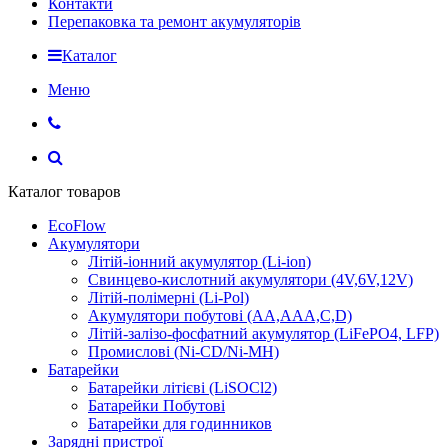
Контакти
Перепаковка та ремонт акумуляторів
Каталог
Меню
Каталог товаров
EcoFlow
Акумулятори
Літій-іонний акумулятор (Li-ion)
Свинцево-кислотний акумулятори (4V,6V,12V)
Літій-полімерні (Li-Pol)
Акумулятори побутові (AA,AAA,C,D)
Літій-залізо-фосфатний акумулятор (LiFePO4, LFP)
Промислові (Ni-CD/Ni-MH)
Батарейки
Батарейки літієві (LiSOCl2)
Батарейки Побутові
Батарейки для годинников
Зарядні пристрої