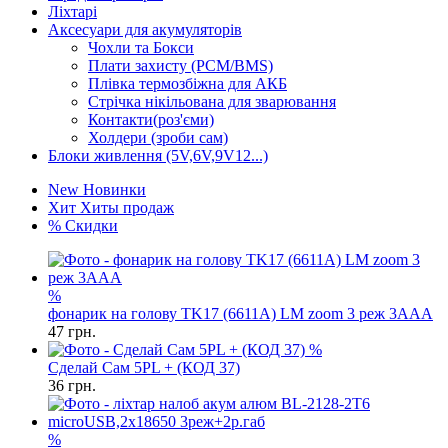
Ліхтарі
Аксесуари для акумуляторів
Чохли та Бокси
Плати захисту (PCM/BMS)
Плівка термозбіжна для АКБ
Стрічка нікільована для зварювання
Контакти(роз'єми)
Холдери (зроби сам)
Блоки живлення (5V,6V,9V12...)
New
Новинки
Хит
Хиты продаж
%
Скидки
%
фонарик на голову TK17 (6611A) LM zoom 3 реж 3AAA
47
грн.
%
Сделай Сам 5PL + (КОД 37)
36
грн.
%