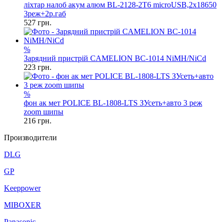
ліхтар налоб акум алюм BL-2128-2T6 microUSB,2х18650
3реж+2р.габ
527
грн.
%
Зарядний пристрій CAMELION BC-1014 NiMH/NiCd
223
грн.
%
фон ак мет POLICE BL-1808-LTS ЗУсеть+авто 3 реж
zoom шипы
216
грн.
Производители
DLG
GP
Keeppower
MIBOXER
Panasonic