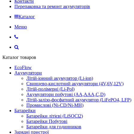
Контакти
Перепаковка та ремонт акумуляторів
Каталог
Меню
Каталог товаров
EcoFlow
Акумулятори
Літій-іонний акумулятор (Li-ion)
Свинцево-кислотний акумулятори (4V,6V,12V)
Літій-полімерні (Li-Pol)
Акумулятори побутові (AA,AAA,C,D)
Літій-залізо-фосфатний акумулятор (LiFePO4, LFP)
Промислові (Ni-CD/Ni-MH)
Батарейки
Батарейки літієві (LiSOCl2)
Батарейки Побутові
Батарейки для годинников
Зарядні пристрої