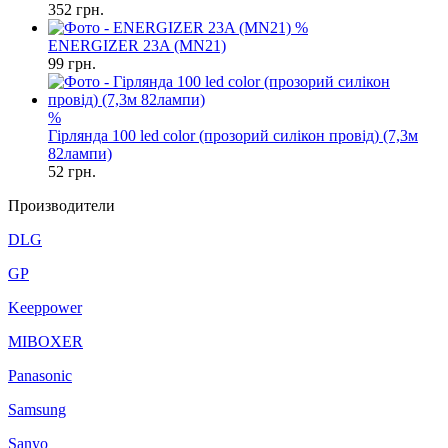
352
грн.
%
ENERGIZER 23A (MN21)
99
грн.
%
Гірлянда 100 led color (прозорий силікон провід) (7,3м
82лампи)
52
грн.
Производители
DLG
GP
Keeppower
MIBOXER
Panasonic
Samsung
Sanyo