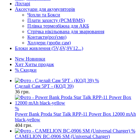
Ліхтарі
Аксесуари для акумуляторів
Чохли та Бокси
Плати захисту (PCM/BMS)
Плівка термозбіжна для АКБ
Стрічка нікільована для зварювання
Контакти(роз'єми)
Холдери (зроби сам)
Блоки живлення (5V,6V,9V12...)
New
Новинки
Хит
Хиты продаж
%
Скидки
%
Сделай Сам 5PT - (КОД 39)
36
грн.
%
Power Bank Proda Star Talk RPP-11 Power Box 12000 mAh
black-yellow
404
грн.
%
CAMELION BC-0906 SM (Universal Charger)