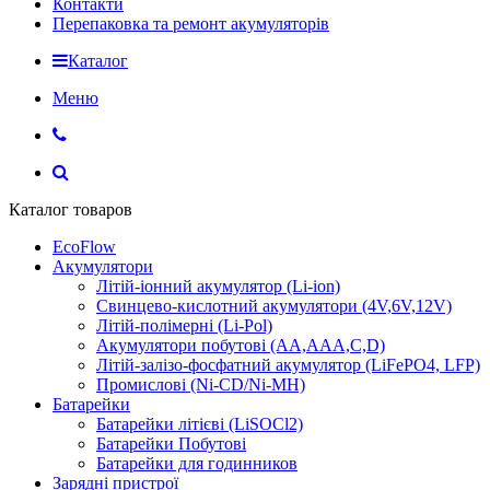
Контакти
Перепаковка та ремонт акумуляторів
Каталог
Меню
Каталог товаров
EcoFlow
Акумулятори
Літій-іонний акумулятор (Li-ion)
Свинцево-кислотний акумулятори (4V,6V,12V)
Літій-полімерні (Li-Pol)
Акумулятори побутові (AA,AAA,C,D)
Літій-залізо-фосфатний акумулятор (LiFePO4, LFP)
Промислові (Ni-CD/Ni-MH)
Батарейки
Батарейки літієві (LiSOCl2)
Батарейки Побутові
Батарейки для годинников
Зарядні пристрої