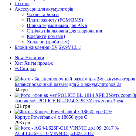
Ліхтарі
Аксесуари для акумуляторів
Чохли та Бокси
Плати захисту (PCM/BMS)
Плівка термозбіжна для АКБ
Стрічка нікільована для зварювання
Контакти(роз'єми)
Холдери (зроби сам)
Блоки живлення (5V,6V,9V12...)
New
Новинки
Хит
Хиты продаж
%
Скидки
Балансировочный разъём для 2-х аккумуляторов 2s
34
грн.
фон ак мет POLICE BL-1814 XPE ЗУсеть zoom 3реж
121
грн.
%
Корпус Powerbank 4 x 18650 type C
293
грн.
%
AG4-L626F-C10 VINNIC до1.09. 2017