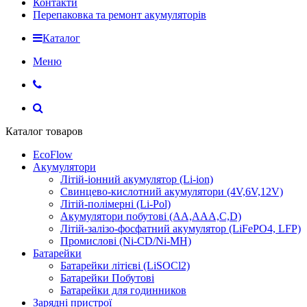
Контакти
Перепаковка та ремонт акумуляторів
Каталог
Меню
Каталог товаров
EcoFlow
Акумулятори
Літій-іонний акумулятор (Li-ion)
Свинцево-кислотний акумулятори (4V,6V,12V)
Літій-полімерні (Li-Pol)
Акумулятори побутові (AA,AAA,C,D)
Літій-залізо-фосфатний акумулятор (LiFePO4, LFP)
Промислові (Ni-CD/Ni-MH)
Батарейки
Батарейки літієві (LiSOCl2)
Батарейки Побутові
Батарейки для годинников
Зарядні пристрої