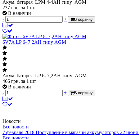
Акум. батарея LPM 4-4АН типу AGM
237
грн.
за 1 шт
В наличии
-
+
В корзину
6V7A LP 6- 7,2АН типу AGM
Акум. батарея LP 6- 7,2АН типу AGM
466
грн.
за 1 шт
В наличии
-
+
В корзину
Новости
Все новости
7 февраля 2018
Поступление в магазин аккумуляторов
22 июня
Все новости