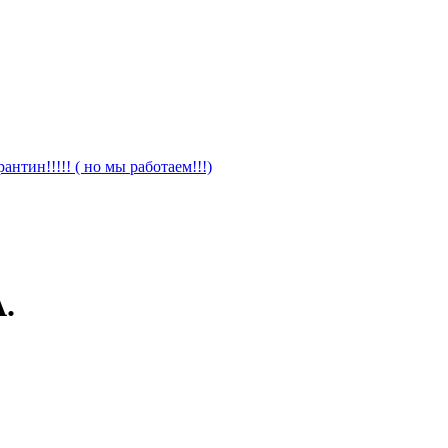
антин!!!!! ( но мы работаем!!!)
.