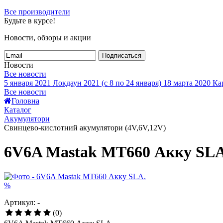
Все производители
Будьте в курсе!
Новости, обзоры и акции
Подписаться
Новости
Все новости
5 января 2021
Локдаун 2021 (с 8 по 24 января)
18 марта 2020
Кар
Все новости
Головна
Каталог
Акумулятори
Свинцево-кислотний акумулятори (4V,6V,12V)
6V6A Mastak MT660 Акку SLA
%
Артикул: -
(0)