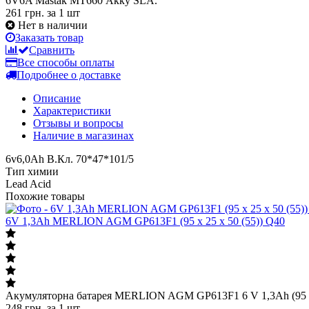
6V6A Mastak MT660 Акку SLA.
261 грн.
за 1 шт
Нет в наличии
Заказать товар
Сравнить
Все способы оплаты
Подробнее о доставке
Описание
Характеристики
Отзывы и вопросы
Наличие в магазинах
6v6,0Ah В.Кл. 70*47*101/5
Тип химии
Lead Acid
Похожие товары
6V 1,3Ah MERLION AGM GP613F1 (95 x 25 x 50 (55)) Q40
Акумуляторна батарея MERLION AGM GP613F1 6 V 1,3Ah (95 x 
248
грн.
за 1 шт