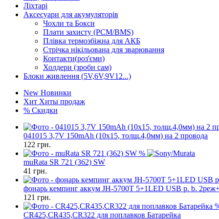
Ліхтарі
Аксесуари для акумуляторів
Чохли та Бокси
Плати захисту (PCM/BMS)
Плівка термозбіжна для АКБ
Стрічка нікільована для зварювання
Контакти(роз'єми)
Холдери (зроби сам)
Блоки живлення (5V,6V,9V12...)
New
Новинки
Хит
Хиты продаж
%
Скидки
041015 3,7V 150mAh (10x15, толщ.4,0мм) на 2 провода
122
грн.
%
muRata SR 721 (362) SW
41
грн.
фонарь кемпинг аккум JH-5700T 5+1LED USB p. b. 2реж+
121
грн.
CR425,CR435,CR322 для поплавков Батарейка