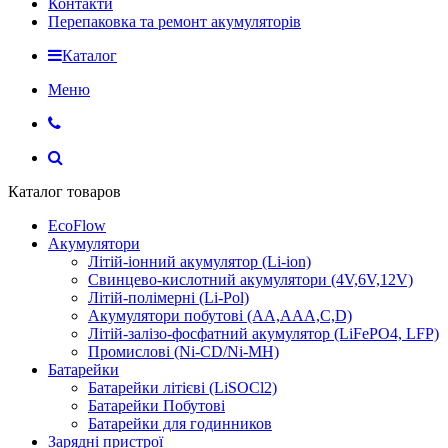
Контакти
Перепаковка та ремонт акумуляторів
Каталог
Меню
Каталог товаров
EcoFlow
Акумулятори
Літій-іонний акумулятор (Li-ion)
Свинцево-кислотний акумулятори (4V,6V,12V)
Літій-полімерні (Li-Pol)
Акумулятори побутові (AA,AAA,C,D)
Літій-залізо-фосфатний акумулятор (LiFePO4, LFP)
Промислові (Ni-CD/Ni-MH)
Батарейки
Батарейки літієві (LiSOCl2)
Батарейки Побутові
Батарейки для годинников
Зарядні пристрої