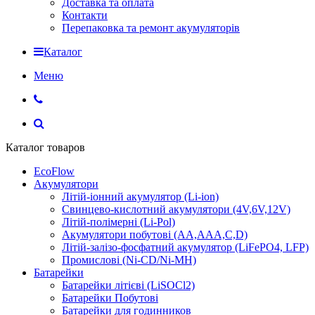
Доставка та оплата
Контакти
Перепаковка та ремонт акумуляторів
Каталог
Меню
Каталог товаров
EcoFlow
Акумулятори
Літій-іонний акумулятор (Li-ion)
Свинцево-кислотний акумулятори (4V,6V,12V)
Літій-полімерні (Li-Pol)
Акумулятори побутові (AA,AAA,C,D)
Літій-залізо-фосфатний акумулятор (LiFePO4, LFP)
Промислові (Ni-CD/Ni-MH)
Батарейки
Батарейки літієві (LiSOCl2)
Батарейки Побутові
Батарейки для годинников