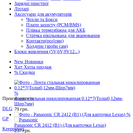
Зарядні пристрої
Ліхтарі
Аксесуари для акумуляторів
Чохли та Бокси
Плати захисту (PCM/BMS)
Плівка термозбіжна для АКБ
Стрічка нікільована для зварювання
Контакти(роз'єми)
Холдери (зроби сам)
Блоки живлення (5V,6V,9V12...)
New
Новинки
Хит
Хиты продаж
%
Скидки
%
Лента стальная никилированная 0.12*7(Толщ0,12мм-
Шир7мм)
Производители
79
грн.
%
DLG
Panasonic CR 2412 (B1) (Для карточки Lexus)
GP
237
грн.