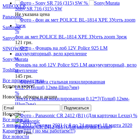
%
Keeppower
Sony SR 716 (315) SW
Не указана цена
MIBOXER
Panasonic
%
фон ак мет POLICE BL-1814 XPE ЗУсеть zoom 3реж
Samsung
121
грн.
Sanyo
%
SINOWATT
Фонарь на лоб 12V Police 925 LM аккумуляторный, вело
Sony/Murata
крепление
145
грн.
Toshiba
Все производители
%
Будьте в курсе!
Лента стальная никилированная 0.12*7(Толщ0,12мм-
Шир7мм)
Новости, обзоры и акции
79
грн.
%
Подписаться
Новости
Panasonic CR 2412 (B1) (Для карточки Lexus)
Все новости
237
грн.
5 января 2021
Локдаун 2021 (с 8 по 24 января)
18 марта 2020