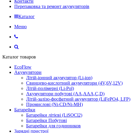
Контакти
Перепаковка та ремонт акумуляторів
Каталог
Меню
Каталог товаров
EcoFlow
Акумулятори
Літій-іонний акумулятор (Li-ion)
Свинцево-кислотний акумулятори (4V,6V,12V)
Літій-полімерні (Li-Pol)
Акумулятори побутові (AA,AAA,C,D)
Літій-залізо-фосфатний акумулятор (LiFePO4, LFP)
Промислові (Ni-CD/Ni-MH)
Батарейки
Батарейки літієві (LiSOCl2)
Батарейки Побутові
Батарейки для годинников
Зарядні пристрої