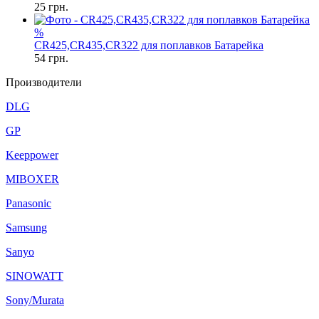
25
грн.
%
CR425,CR435,CR322 для поплавков Батарейка
54
грн.
Производители
DLG
GP
Keeppower
MIBOXER
Panasonic
Samsung
Sanyo
SINOWATT
Sony/Murata