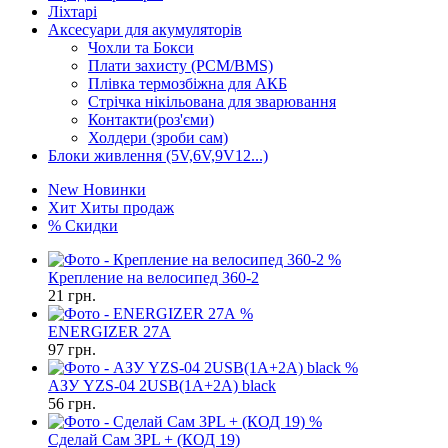
Ліхтарі
Аксесуари для акумуляторів
Чохли та Бокси
Плати захисту (PCM/BMS)
Плівка термозбіжна для АКБ
Стрічка нікільована для зварювання
Контакти(роз'єми)
Холдери (зроби сам)
Блоки живлення (5V,6V,9V12...)
New
Новинки
Хит
Хиты продаж
%
Скидки
%
Крепление на велосипед 360-2
21
грн.
%
ENERGIZER 27A
97
грн.
%
АЗУ YZS-04 2USB(1A+2A) black
56
грн.
%
Сделай Сам 3PL + (КОД 19)