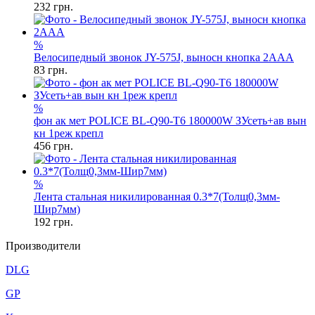
232
грн.
%
Велосипедный звонок JY-575J, выносн кнопка 2ААА
83
грн.
%
фон ак мет POLICE BL-Q90-T6 180000W ЗУсеть+ав вын
кн 1реж крепл
456
грн.
%
Лента стальная никилированная 0.3*7(Толщ0,3мм-
Шир7мм)
192
грн.
Производители
DLG
GP