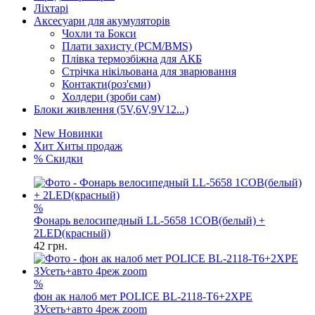
Ліхтарі
Аксесуари для акумуляторів
Чохли та Бокси
Плати захисту (PCM/BMS)
Плівка термозбіжна для АКБ
Стрічка нікільована для зварювання
Контакти(роз'єми)
Холдери (зроби сам)
Блоки живлення (5V,6V,9V12...)
New
Новинки
Хит
Хиты продаж
%
Скидки
%
Фонарь велосипедный LL-5658 1COB(белый) +
2LED(красный)
42
грн.
%
фон ак налоб мет POLICE BL-2118-T6+2XPE
ЗУсеть+авто 4реж zoom