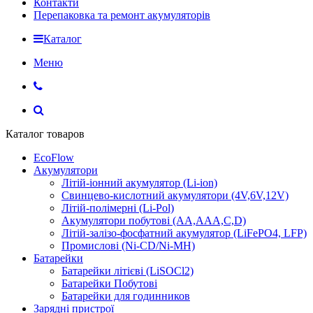
Контакти
Перепаковка та ремонт акумуляторів
Каталог
Меню
Каталог товаров
EcoFlow
Акумулятори
Літій-іонний акумулятор (Li-ion)
Свинцево-кислотний акумулятори (4V,6V,12V)
Літій-полімерні (Li-Pol)
Акумулятори побутові (AA,AAA,C,D)
Літій-залізо-фосфатний акумулятор (LiFePO4, LFP)
Промислові (Ni-CD/Ni-MH)
Батарейки
Батарейки літієві (LiSOCl2)
Батарейки Побутові
Батарейки для годинников
Зарядні пристрої