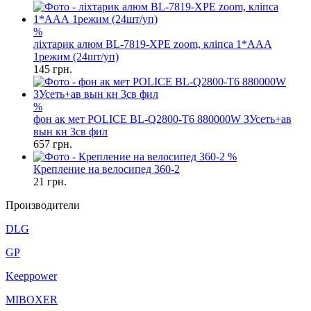
%
ліхтарик алюм BL-7819-XPE zoom, кліпса 1*ААА
1режим (24шт/уп)
145
грн.
%
фон ак мет POLICE BL-Q2800-T6 880000W ЗУсеть+ав
вын кн 3св фил
657
грн.
%
Крепление на велосипед 360-2
21
грн.
Производители
DLG
GP
Keeppower
MIBOXER