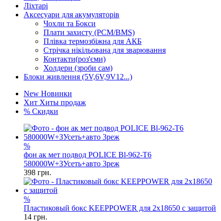
Ліхтарі
Аксесуари для акумуляторів
Чохли та Бокси
Плати захисту (PCM/BMS)
Плівка термозбіжна для АКБ
Стрічка нікільована для зварювання
Контакти(роз'єми)
Холдери (зроби сам)
Блоки живлення (5V,6V,9V12...)
New
Новинки
Хит
Хиты продаж
%
Скидки
%
фон ак мет подвод POLICE Bl-962-T6
580000W+ЗУсеть+авто 3реж
398
грн.
%
Пластиковый бокс KEEPPOWER для 2x18650 с защитой
14
грн.