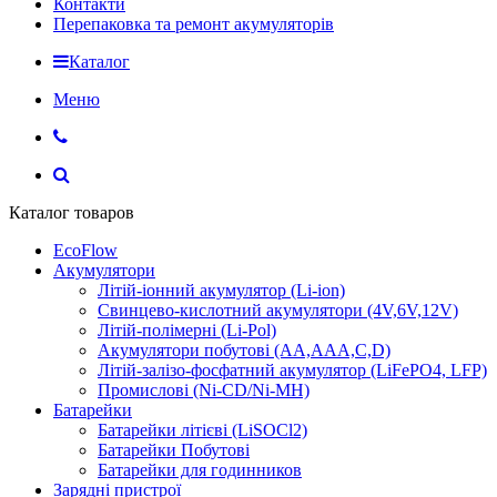
Контакти
Перепаковка та ремонт акумуляторів
Каталог
Меню
Каталог товаров
EcoFlow
Акумулятори
Літій-іонний акумулятор (Li-ion)
Свинцево-кислотний акумулятори (4V,6V,12V)
Літій-полімерні (Li-Pol)
Акумулятори побутові (AA,AAA,C,D)
Літій-залізо-фосфатний акумулятор (LiFePO4, LFP)
Промислові (Ni-CD/Ni-MH)
Батарейки
Батарейки літієві (LiSOCl2)
Батарейки Побутові
Батарейки для годинников
Зарядні пристрої