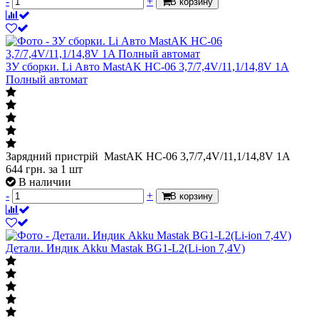
-
+
В корзину
ЗУ сборки. Li Авто MastAK HC-06 3,7/7,4V/11,1/14,8V 1A
Полный автомат
Зарядний пристрій MastAK HC-06 3,7/7,4V/11,1/14,8V 1A
644
грн.
за 1 шт
В наличии
-
+
В корзину
Детали. Индик Akku Mastak BG1-L2(Li-ion 7,4V)