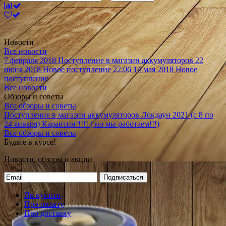
Новости
Все новости
7 февраля 2018
Поступление в магазин аккумуляторов
22
июня 2018
Новое поступление 22.06
14 мая 2018
Новое
поступление
Все новости
Обзоры и советы
Все обзоры и советы
Поступление в магазин аккумуляторов
Локдаун 2021 (с 8 по
24 января)
Карантин!!!!! ( но мы работаем!!!)
Все обзоры и советы
Будьте в курсе!
Новости, обзоры и акции
Подписаться
Як купити
Про оплату
Про доставку