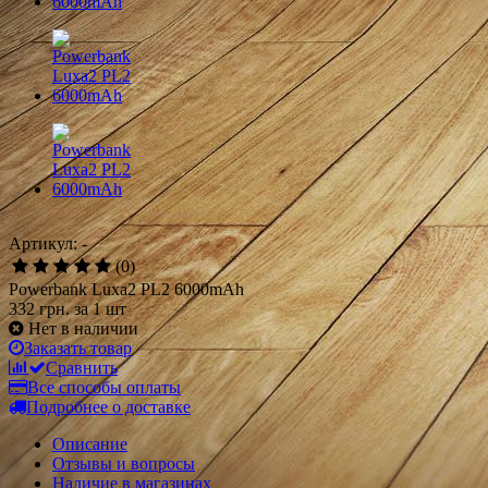
Артикул: -
(0)
Powerbank Luxa2 PL2 6000mAh
332 грн.
за 1 шт
Нет в наличии
Заказать товар
Сравнить
Все способы оплаты
Подробнее о доставке
Описание
Отзывы и вопросы
Наличие в магазинах