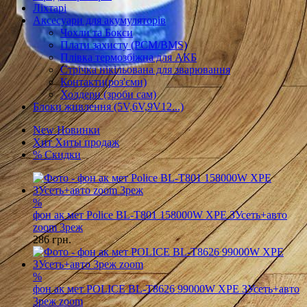
Ліхтарі
Аксесуари для акумуляторів
Чохли та Бокси
Плати захисту (PCM/BMS)
Плівка термозбіжна для АКБ
Стрічка нікільована для зварювання
Контакти(роз'єми)
Холдери (зроби сам)
Блоки живлення (5V,6V,9V12...)
New
Новинки
Хит
Хиты продаж
%
Скидки
%
фон ак мет Police BL-T801 158000W XPE ЗУсеть+авто
zoom 3реж
286
грн.
%
фон ак мет POLICE BL-T8626 99000W XPE ЗУсеть+авто
3реж zoom