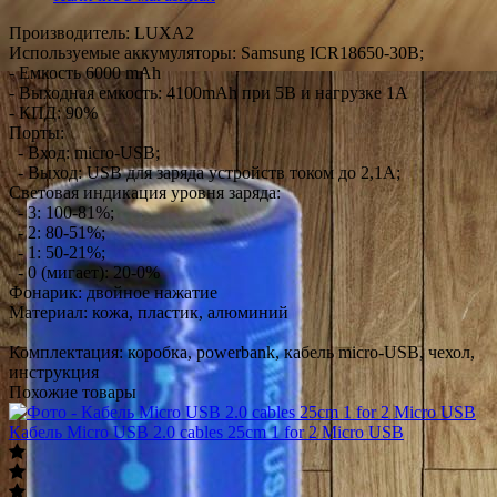
Производитель: LUXA2
Используемые аккумуляторы: Samsung ICR18650-30B;
- Емкость 6000 mAh
- Выходная емкость: 4100mAh при 5В и нагрузке 1А
- КПД: 90%
Порты:
- Вход: micro-USB;
- Выход: USB для заряда устройств током до 2,1A;
Световая индикация уровня заряда:
- 3: 100-81%;
- 2: 80-51%;
- 1: 50-21%;
- 0 (мигает): 20-0%
Фонарик: двойное нажатие
Материал: кожа, пластик, алюминий
Комплектация: коробка, powerbank, кабель micro-USB, чехол,
инструкция
Похожие товары
Кабель Micro USB 2.0 cables 25cm 1 for 2 Micro USB