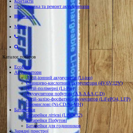
Контакти
Перепаковка та ремонт акумуляторів
Каталог
Меню
Каталог товаров
EcoFlow
Акумулятори
Літій-іонний акумулятор (Li-ion)
Свинцево-кислотний акумулятори (4V,6V,12V)
Літій-полімерні (Li-Pol)
Акумулятори побутові (AA,AAA,C,D)
Літій-залізо-фосфатний акумулятор (LiFePO4, LFP)
Промислові (Ni-CD/Ni-MH)
Батарейки
Батарейки літієві (LiSOCl2)
Батарейки Побутові
Батарейки для годинников
Зарядні пристрої