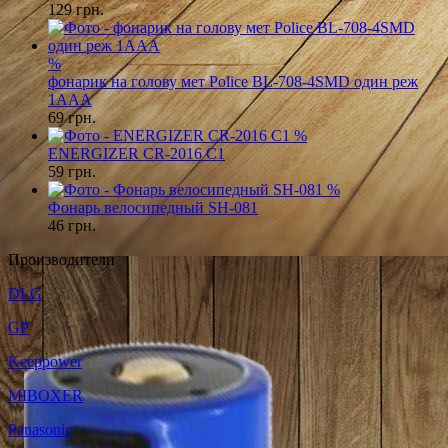
129
грн.
%
фонарик на голову мет Police BL-708-4SMD один реж
1AAA
69
грн.
%
ENERGIZER CR-2016 C1
59
грн.
%
Фонарь велосипедный SH-081
46
грн.
Производители
DLG
GP
Keeppower
MIBOXER
Panasonic