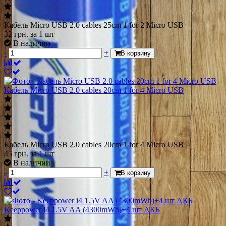
Кабель Micro USB 2.0 cables 25cm 1 for 2 Micro USB
32
грн.
за 1 шт
В наличии
-
+
В корзину
Кабель Micro USB 2.0 cables 20cm 1 for 4 Micro USB
Кабель Micro USB 2.0 cables 20cm 1 for 4 Micro USB
45
грн.
за 1 шт
В наличии
-
+
В корзину
Keeppower i4 1.5V AA (4300mWh)+4 шт АКБ