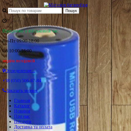
Працюємо у військовий час
Пн-Пт 09:00-18:00
Сб 10:00-16:00
неділя вихідний
Определение...
+38 (050)
506-87-84
Заказать звонок
Главная
Каталог
Новини
Про нас
Послуги
Доставка та оплата