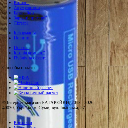
Каталог
Акумулятори
Батарейки
Зарядні пристрої
Ліхтарі
Інформація
Новини
Про нас
Історія компанії
Публічна оферта
Способы оплаты
© Інтернет-магазин БАТАРЕЙКИ, 2013 - 2026
40030, Україна, м. Суми, вул. Ільїнська, 27
Контакти
Мапа сайту