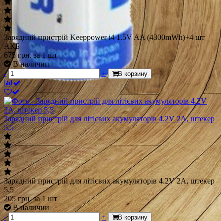
Зарядний пристрій Keeppower i4 1.5V AA (4300mWh)+4 шт
АКБ
675
грн.
за 1 шт
В наличии
-
+
В корзину
Зарядний пристрій для літієвих акумуляторів 4.2V 2A, штекер
5,5
Зарядний пристрій для літієвих акумуляторів 4.2V 2A, штекер
5,5
205
грн.
за 1 шт
В наличии
-
+
В корзину