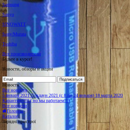
Samsung
Sanyo
SINOWATT
Sony/Murata
Toshiba
Все производители
Будьте в курсе!
Новости, обзоры и акции
Подписаться
Новости
Все новости
5 января 2021
Локдаун 2021 (с 8 по 24 января)
18 марта 2020
Карантин!!!!! ( но мы работаем!!!)
Все новости
Головна
Каталог
Зарядні пристрої