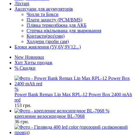
Ліхтарі
Аксесуари для акумуляторів
Чохли та Бокси
Плати захисту (PCM/BMS)
Плівка термозбіжна для АКБ
Стрічка нікільована для зварювання
Контакти(роз'єми)
Холдери (зроби сам)
Блоки живлення (5V,6V,9V12...)
New
Новинки
Хит
Хиты продаж
%
Скидки
%
Power Bank Remax Lip Max RPL-12 Power Box 2400 mAh
red
153
грн.
%
крепление велосипедное BL-7068
36
грн.