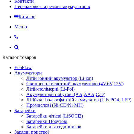
Контакти
Перепаковка та ремонт акумуляторів
Каталог
Меню
Каталог товаров
EcoFlow
Акумулятори
Літій-іонний акумулятор (Li-ion)
Свинцево-кислотний акумулятори (4V,6V,12V)
Літій-полімерні (Li-Pol)
Акумулятори побутові (AA,AAA,C,D)
Літій-залізо-фосфатний акумулятор (LiFePO4, LFP)
Промислові (Ni-CD/Ni-MH)
Батарейки
Батарейки літієві (LiSOCl2)
Батарейки Побутові
Батарейки для годинников
Зарядні пристрої