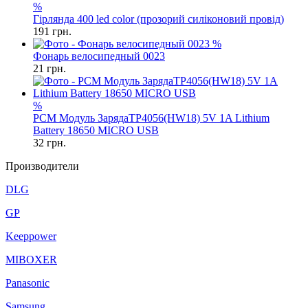
%
Гірлянда 400 led color (прозорий силіконовий провід)
191
грн.
%
Фонарь велосипедный 0023
21
грн.
%
PCM Модуль ЗарядаTP4056(HW18) 5V 1A Lithium
Battery 18650 MICRO USB
32
грн.
Производители
DLG
GP
Keeppower
MIBOXER
Panasonic
Samsung