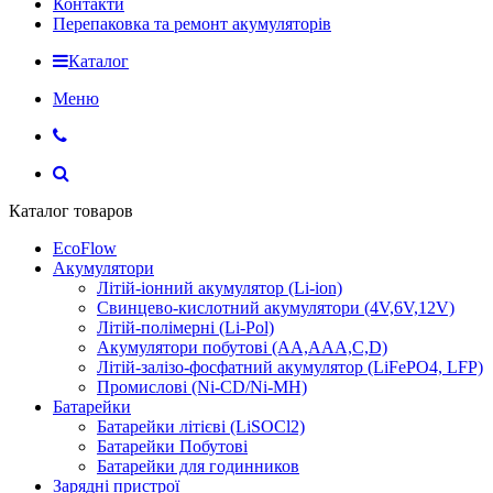
Контакти
Перепаковка та ремонт акумуляторів
Каталог
Меню
Каталог товаров
EcoFlow
Акумулятори
Літій-іонний акумулятор (Li-ion)
Свинцево-кислотний акумулятори (4V,6V,12V)
Літій-полімерні (Li-Pol)
Акумулятори побутові (AA,AAA,C,D)
Літій-залізо-фосфатний акумулятор (LiFePO4, LFP)
Промислові (Ni-CD/Ni-MH)
Батарейки
Батарейки літієві (LiSOCl2)
Батарейки Побутові
Батарейки для годинников
Зарядні пристрої