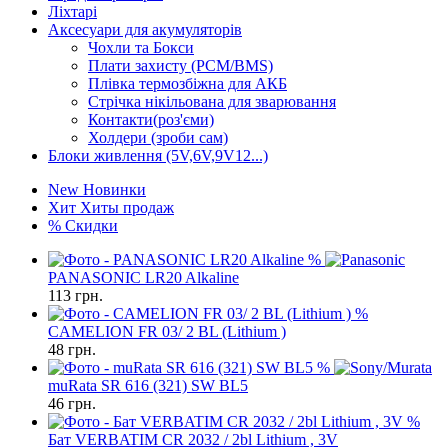
Ліхтарі
Аксесуари для акумуляторів
Чохли та Бокси
Плати захисту (PCM/BMS)
Плівка термозбіжна для АКБ
Стрічка нікільована для зварювання
Контакти(роз'єми)
Холдери (зроби сам)
Блоки живлення (5V,6V,9V12...)
New
Новинки
Хит
Хиты продаж
%
Скидки
%
PANASONIC LR20 Alkaline
113
грн.
%
CAMELION FR 03/ 2 BL (Lithium )
48
грн.
%
muRata SR 616 (321) SW BL5
46
грн.
%
Бат VERBATIM CR 2032 / 2bl Lithium , 3V