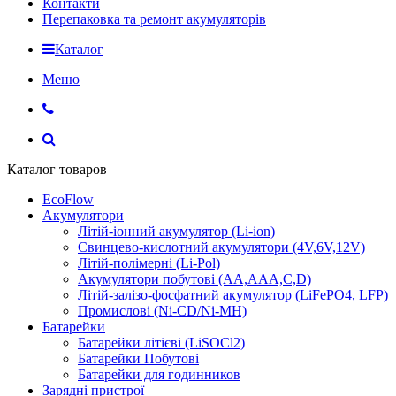
Контакти
Перепаковка та ремонт акумуляторів
Каталог
Меню
Каталог товаров
EcoFlow
Акумулятори
Літій-іонний акумулятор (Li-ion)
Свинцево-кислотний акумулятори (4V,6V,12V)
Літій-полімерні (Li-Pol)
Акумулятори побутові (AA,AAA,C,D)
Літій-залізо-фосфатний акумулятор (LiFePO4, LFP)
Промислові (Ni-CD/Ni-MH)
Батарейки
Батарейки літієві (LiSOCl2)
Батарейки Побутові
Батарейки для годинников
Зарядні пристрої