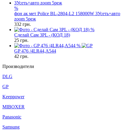
%
фон ак мет Police BL-2804-L2 158000W ЗУсеть+авто
zoom 5реж
332
грн.
%
Сделай Сам 3PL - (КОД 18)
25
грн.
%
GP 476 /4LR44,A544
42
грн.
Производители
DLG
GP
Keeppower
MIBOXER
Panasonic
Samsung