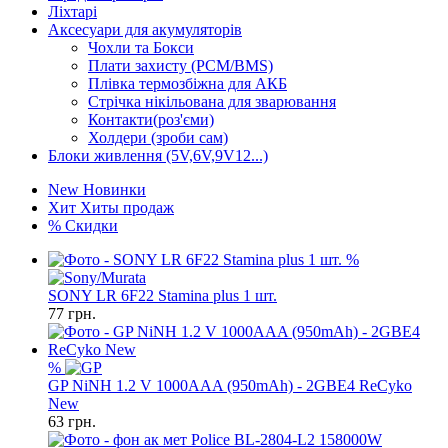
Ліхтарі
Аксесуари для акумуляторів
Чохли та Бокси
Плати захисту (PCM/BMS)
Плівка термозбіжна для АКБ
Стрічка нікільована для зварювання
Контакти(роз'єми)
Холдери (зроби сам)
Блоки живлення (5V,6V,9V12...)
New
Новинки
Хит
Хиты продаж
%
Скидки
%
SONY LR 6F22 Stamina plus 1 шт.
77
грн.
%
GP NiNH 1.2 V 1000AAA (950mAh) - 2GBE4 ReCyko
New
63
грн.