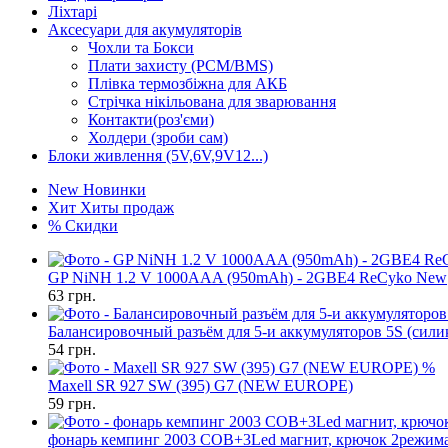
Ліхтарі
Аксесуари для акумуляторів
Чохли та Бокси
Плати захисту (PCM/BMS)
Плівка термозбіжна для АКБ
Стрічка нікільована для зварювання
Контакти(роз'єми)
Холдери (зроби сам)
Блоки живлення (5V,6V,9V12...)
New
Новинки
Хит
Хиты продаж
%
Скидки
GP NiNH 1.2 V 1000AAA (950mAh) - 2GBE4 ReCyko New
63
грн.
Балансировочный разъём для 5-и аккумуляторов 5S (сил
54
грн.
%
Maxell SR 927 SW (395) G7 (NEW EUROPE)
59
грн.
фонарь кемпинг 2003 COB+3Led магнит, крючок 2режи