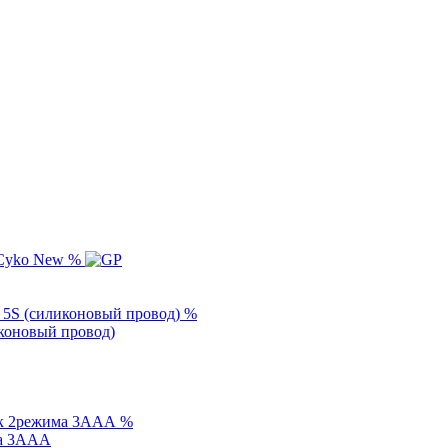
%
%
иконовый провод)
%
ма 3AAA