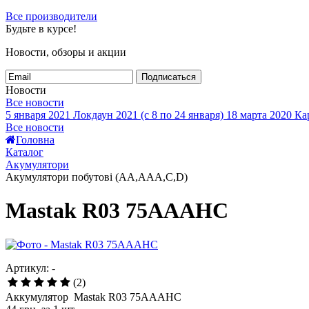
Все производители
Будьте в курсе!
Новости, обзоры и акции
Подписаться
Новости
Все новости
5 января 2021
Локдаун 2021 (с 8 по 24 января)
18 марта 2020
Кар
Все новости
Головна
Каталог
Акумулятори
Акумулятори побутові (AA,AAA,C,D)
Mastak R03 75AAAHC
Артикул: -
(2)
Аккумулятор Mastak R03 75AAAHC