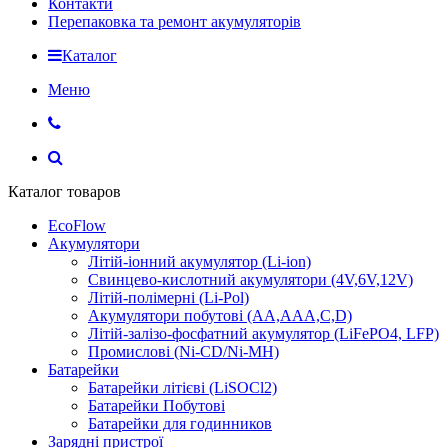
Контакти
Перепаковка та ремонт акумуляторів
Каталог
Меню
Каталог товаров
EcoFlow
Акумулятори
Літій-іонний акумулятор (Li-ion)
Свинцево-кислотний акумулятори (4V,6V,12V)
Літій-полімерні (Li-Pol)
Акумулятори побутові (AA,AAA,C,D)
Літій-залізо-фосфатний акумулятор (LiFePO4, LFP)
Промислові (Ni-CD/Ni-MH)
Батарейки
Батарейки літієві (LiSOCl2)
Батарейки Побутові
Батарейки для годинников
Зарядні пристрої