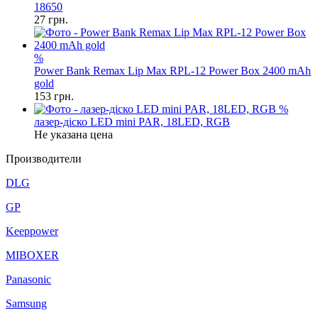
18650
27
грн.
%
Power Bank Remax Lip Max RPL-12 Power Box 2400 mAh
gold
153
грн.
%
лазер-діско LED mini PAR, 18LED, RGB
Не указана цена
Производители
DLG
GP
Keeppower
MIBOXER
Panasonic
Samsung