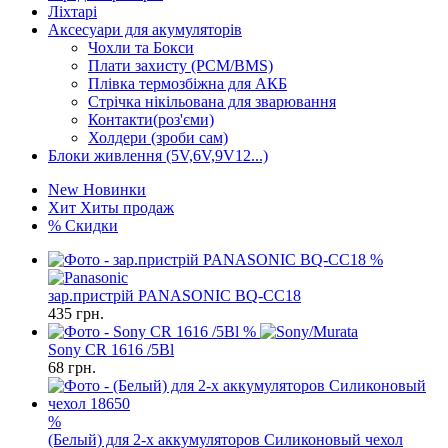
Ліхтарі
Аксесуари для акумуляторів
Чохли та Бокси
Плати захисту (PCM/BMS)
Плівка термозбіжна для АКБ
Стрічка нікільована для зварювання
Контакти(роз'єми)
Холдери (зроби сам)
Блоки живлення (5V,6V,9V12...)
New
Новинки
Хит
Хиты продаж
%
Скидки
%
зар.пристрiй PANASONIC BQ-CC18
435
грн.
%
Sony CR 1616 /5Bl
68
грн.
%
(Белый) для 2-х аккумуляторов Силиконовый чехол