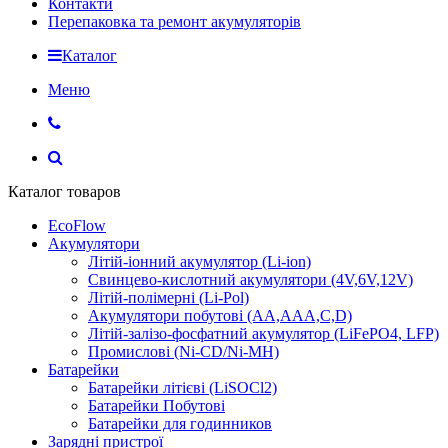
Контакти
Перепаковка та ремонт акумуляторів
Каталог
Меню
Каталог товаров
EcoFlow
Акумулятори
Літій-іонний акумулятор (Li-ion)
Свинцево-кислотний акумулятори (4V,6V,12V)
Літій-полімерні (Li-Pol)
Акумулятори побутові (AA,AAA,C,D)
Літій-залізо-фосфатний акумулятор (LiFePO4, LFP)
Промислові (Ni-CD/Ni-MH)
Батарейки
Батарейки літієві (LiSOCl2)
Батарейки Побутові
Батарейки для годинников
Зарядні пристрої