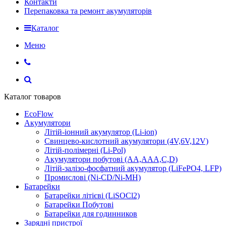
Контакти
Перепаковка та ремонт акумуляторів
Каталог
Меню
Каталог товаров
EcoFlow
Акумулятори
Літій-іонний акумулятор (Li-ion)
Свинцево-кислотний акумулятори (4V,6V,12V)
Літій-полімерні (Li-Pol)
Акумулятори побутові (AA,AAA,C,D)
Літій-залізо-фосфатний акумулятор (LiFePO4, LFP)
Промислові (Ni-CD/Ni-MH)
Батарейки
Батарейки літієві (LiSOCl2)
Батарейки Побутові
Батарейки для годинников
Зарядні пристрої