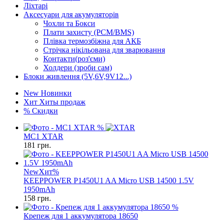
Ліхтарі
Аксесуари для акумуляторів
Чохли та Бокси
Плати захисту (PCM/BMS)
Плівка термозбіжна для АКБ
Стрічка нікільована для зварювання
Контакти(роз'єми)
Холдери (зроби сам)
Блоки живлення (5V,6V,9V12...)
New
Новинки
Хит
Хиты продаж
%
Скидки
%
MC1 XTAR
181
грн.
New
Хит
%
KEEPPOWER P1450U1 AA Micro USB 14500 1.5V
1950mAh
158
грн.
%
Крепеж для 1 аккумулятора 18650