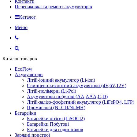
Контакти
Перепаковка та ремонт акумуляторів
Каталог
Меню
Каталог товаров
EcoFlow
Акумулятори
Літій-іонний акумулятор (Li-ion)
Свинцево-кислотний акумулятори (4V,6V,12V)
Літій-полімерні (Li-Pol)
Акумулятори побутові (AA,AAA,C,D)
Літій-залізо-фосфатний акумулятор (LiFePO4, LFP)
Промислові (Ni-CD/Ni-MH)
Батарейки
Батарейки літієві (LiSOCl2)
Батарейки Побутові
Батарейки для годинников
Зарядні пристрої