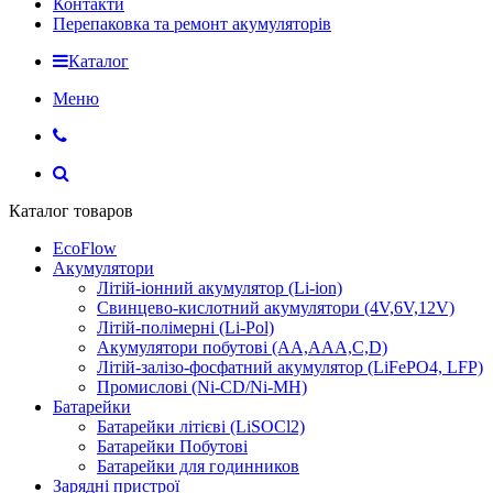
Контакти
Перепаковка та ремонт акумуляторів
Каталог
Меню
Каталог товаров
EcoFlow
Акумулятори
Літій-іонний акумулятор (Li-ion)
Свинцево-кислотний акумулятори (4V,6V,12V)
Літій-полімерні (Li-Pol)
Акумулятори побутові (AA,AAA,C,D)
Літій-залізо-фосфатний акумулятор (LiFePO4, LFP)
Промислові (Ni-CD/Ni-MH)
Батарейки
Батарейки літієві (LiSOCl2)
Батарейки Побутові
Батарейки для годинников
Зарядні пристрої