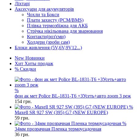
Ліхтарі
Аксесуари для акумуляторів
Чохли та Бокси
Плати захисту (PCM/BMS)
Плівка термозбіжна для АКБ
Стрічка нікільована для зварювання
Контакти(роз'єми)
Холдери (зроби сам)
Блоки живлення (5V,6V,9V12...)
New
Новинки
Хит
Хиты продаж
%
Скидки
%
фон ак мет Police BL-1831-T6 +ЗУсеть+авто zoom 3 реж
154
грн.
%
Maxell SR 927 SW (395) G7 (NEW EUROPE)
59
грн.
%
34мм прозрачная Пленка термоусадочная
36
грн.