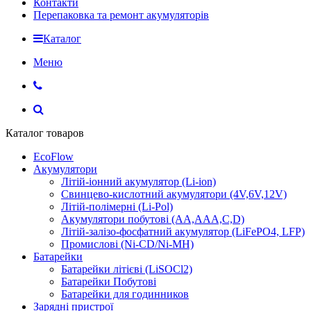
Контакти
Перепаковка та ремонт акумуляторів
Каталог
Меню
Каталог товаров
EcoFlow
Акумулятори
Літій-іонний акумулятор (Li-ion)
Свинцево-кислотний акумулятори (4V,6V,12V)
Літій-полімерні (Li-Pol)
Акумулятори побутові (AA,AAA,C,D)
Літій-залізо-фосфатний акумулятор (LiFePO4, LFP)
Промислові (Ni-CD/Ni-MH)
Батарейки
Батарейки літієві (LiSOCl2)
Батарейки Побутові
Батарейки для годинников
Зарядні пристрої