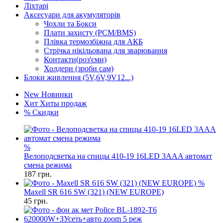
Ліхтарі
Аксесуари для акумуляторів
Чохли та Бокси
Плати захисту (PCM/BMS)
Плівка термозбіжна для АКБ
Стрічка нікільована для зварювання
Контакти(роз'єми)
Холдери (зроби сам)
Блоки живлення (5V,6V,9V12...)
New
Новинки
Хит
Хиты продаж
%
Скидки
%
Велоподсветка на спицы 410-19 16LED 3AAA автомат
смена режима
187
грн.
%
Maxell SR 616 SW (321) (NEW EUROPE)
45
грн.