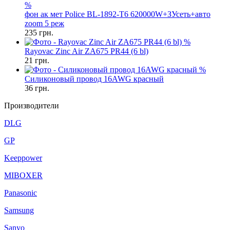
%
фон ак мет Police BL-1892-T6 620000W+ЗУсеть+авто
zoom 5 реж
235
грн.
%
Rayovac Zinc Air ZA675 PR44 (6 bl)
21
грн.
%
Силиконовый провод 16AWG красный
36
грн.
Производители
DLG
GP
Keeppower
MIBOXER
Panasonic
Samsung
Sanyo