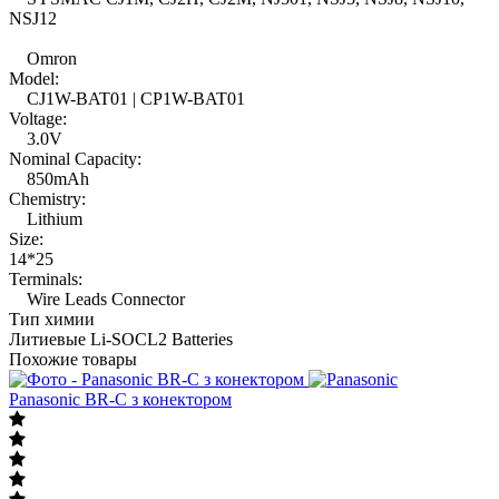
NSJ12
Omron
Model:
CJ1W-BAT01 | CP1W-BAT01
Voltage:
3.0V
Nominal Capacity:
850mAh
Chemistry:
Lithium
Size:
14*25
Terminals:
Wire Leads Connector
Тип химии
Литиевые Li-SOCL2 Batteries
Похожие товары
Panasonic BR-C з конектором