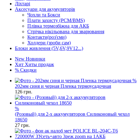
Ліхтарі
Аксесуари для акумуляторів
Чохли та Бокси
Плати захисту (PCM/BMS)
Плівка термозбіжна для АКБ
Стрічка нікільована для зварювання
Контакти(роз'єми)
Холдери (зроби сам)
Блоки живлення (5V,6V,9V12...)
New
Новинки
Хит
Хиты продаж
%
Скидки
%
202мм синя и черная Пленка термоусадочная
126
грн.
%
(Розовый) для 2-х аккумуляторов Силиконовый чехол
18650
27
грн.