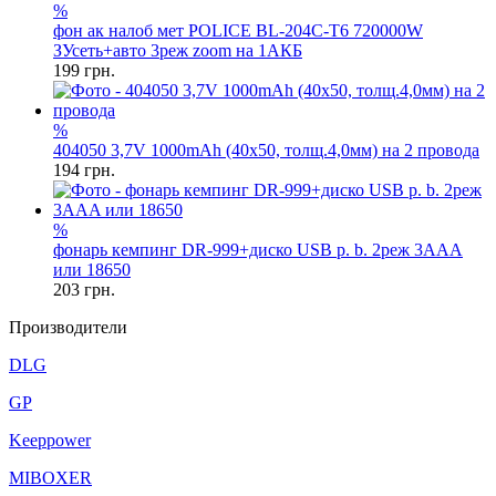
%
фон ак налоб мет POLICE BL-204C-T6 720000W
ЗУсеть+авто 3реж zoom на 1АКБ
199
грн.
%
404050 3,7V 1000mAh (40x50, толщ.4,0мм) на 2 провода
194
грн.
%
фонарь кемпинг DR-999+диско USB p. b. 2реж 3AAA
или 18650
203
грн.
Производители
DLG
GP
Keeppower
MIBOXER