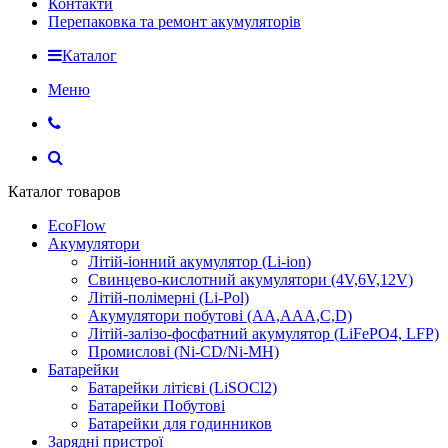
Контакти
Перепаковка та ремонт акумуляторів
Каталог
Меню
Каталог товаров
EcoFlow
Акумулятори
Літій-іонний акумулятор (Li-ion)
Свинцево-кислотний акумулятори (4V,6V,12V)
Літій-полімерні (Li-Pol)
Акумулятори побутові (AA,AAA,C,D)
Літій-залізо-фосфатний акумулятор (LiFePO4, LFP)
Промислові (Ni-CD/Ni-MH)
Батарейки
Батарейки літієві (LiSOCl2)
Батарейки Побутові
Батарейки для годинников
Зарядні пристрої