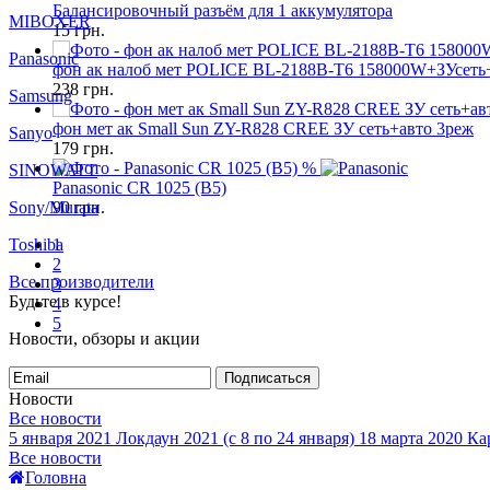
Балансировочный разъём для 1 аккумулятора
MIBOXER
15
грн.
Panasonic
фон ак налоб мет POLICE BL-2188B-T6 158000W+ЗУсеть
238
грн.
Samsung
фон мет ак Small Sun ZY-R828 CREE ЗУ сеть+авто 3реж
Sanyo
179
грн.
%
SINOWATT
Panasonic CR 1025 (B5)
Sony/Murata
90
грн.
Toshiba
1
2
Все производители
3
Будьте в курсе!
4
5
Новости, обзоры и акции
Подписаться
Новости
Все новости
5 января 2021
Локдаун 2021 (с 8 по 24 января)
18 марта 2020
Кар
Все новости
Головна