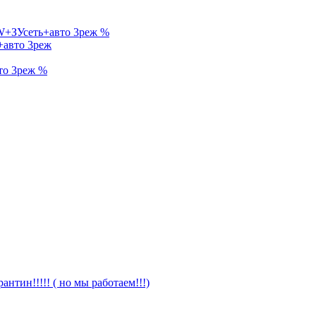
%
+авто 3реж
%
антин!!!!! ( но мы работаем!!!)