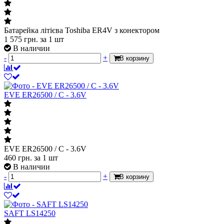
Батарейка літієва Toshiba ER4V з конектором
1 575
грн.
за 1 шт
В наличии
-
+
В корзину
EVE ER26500 / C - 3.6V
EVE ER26500 / C - 3.6V
460
грн.
за 1 шт
В наличии
-
+
В корзину
SAFT LS14250