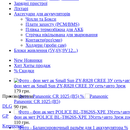
Зарядні пристрої
Ліхтарі
Аксесуари для акумуляторів
Чохли та Бокси
Плати захисту (PCM/BMS)
Плівка термозбіжна для АКБ
Стрічка нікільована для зварювання
Контакти(роз'єми)
Холдери (зроби сам)
Блоки живлення (5V,6V,9V12...)
New
Новинки
Хит
Хиты продаж
%
Скидки
фон мет ак Small Sun ZY-R828 CREE ЗУ сеть+авто 3реж
179
грн.
Производители
%
Panasonic CR 1025 (B5)
DLG
90
грн.
GP
фон ак мет POLICE BL-T8626S-XPE ЗУсеть+авто 3реж z
110
грн.
Keeppower
%