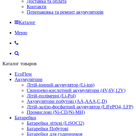
Доставка та оплата
Контакти
Перепаковка та ремонт акумуляторів
Каталог
Меню
Каталог товаров
EcoFlow
Акумулятори
Літій-іонний акумулятор (Li-ion)
Свинцево-кислотний акумулятори (4V,6V,12V)
Літій-полімерні (Li-Pol)
Акумулятори побутові (AA,AAA,C,D)
Літій-залізо-фосфатний акумулятор (LiFePO4, LFP)
Промислові (Ni-CD/Ni-MH)
Батарейки
Батарейки літієві (LiSOCl2)
Батарейки Побутові
Батарейки для годинников