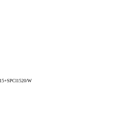
4615+SPCl1520/W