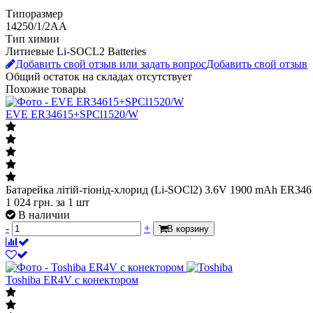
Типоразмер
14250/1/2AA
Тип химии
Литиевые Li-SOCL2 Batteries
Добавить свой отзыв или задать вопрос
Добавить свой отзыв
Общий остаток на складах
отсутствует
Похожие товары
EVE ER34615+SPCl1520/W
Батарейка літій-тіонід-хлорид (Li-SOCl2) 3.6V 1900 mAh ER3
1 024
грн.
за 1 шт
В наличии
-
+
В корзину
Toshiba ER4V с конектором