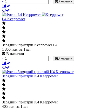
-
+
В корзину
L4 Keeppower
Зарядний пристрій Keeppower L4
1 350
грн.
за 1 шт
В наличии
-
+
В корзину
Зарядний пристрій K4 Keeppower
Зарядний пристрій K4 Keeppower
405
грн.
за 1 шт