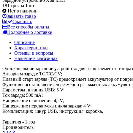
Зарядное устройство Xtar MC1
181 грн.
за 1 шт
Нет в наличии
Заказать товар
Сравнить
Все способы оплаты
Подробнее о доставке
Описание
Характеристики
Отзывы и вопросы
Наличие в магазинах
Одноканальное зарядное устройство для li-ion элемента типораз
Алгоритм заряда: ТС/CC/CV;
Плавный старт заряда (TC) предохраняет аккумулятор от повре
Функция восстановления черезмерно разряженных аккумулятор
Параметры питания USB: 5 V;
Ток заряда: 500 mA;
Напряжение оключения: 4,2V;
Напряжение перезапуска цикла заряда: 4 V;
Комплектация: шнур USB, инструкция, коробка.
Гарантия - 1 год.
Производитель
XTAR