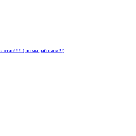
антин!!!!! ( но мы работаем!!!)