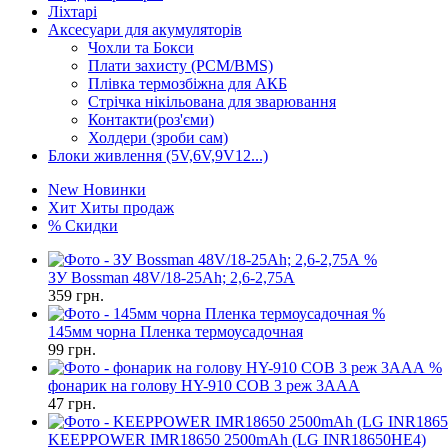
Ліхтарі
Аксесуари для акумуляторів
Чохли та Бокси
Плати захисту (PCM/BMS)
Плівка термозбіжна для АКБ
Стрічка нікільована для зварювання
Контакти(роз'єми)
Холдери (зроби сам)
Блоки живлення (5V,6V,9V12...)
New
Новинки
Хит
Хиты продаж
%
Скидки
%
ЗУ Bossman 48V/18-25Ah; 2,6-2,75А
359
грн.
%
145мм чорна Пленка термоусадочная
99
грн.
%
фонарик на голову HY-910 COB 3 реж 3AAA
47
грн.
KEEPPOWER IMR18650 2500mAh (LG INR18650HE4)