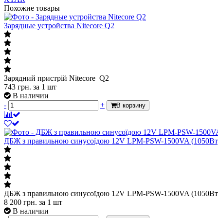
Похожие товары
Зарядные устройства Nitecore Q2
Зарядний пристрій Nitecore Q2
743
грн.
за 1 шт
В наличии
-
+
В корзину
ДБЖ з правильною синусоїдою 12V LPM-PSW-1500VA (1050Вт)
ДБЖ з правильною синусоїдою 12V LPM-PSW-1500VA (1050Вт)
8 200
грн.
за 1 шт
В наличии