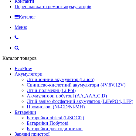
Контакти
Перепаковка та ремонт акумуляторів
Каталог
Меню
Каталог товаров
EcoFlow
Акумулятори
Літій-іонний акумулятор (Li-ion)
Свинцево-кислотний акумулятори (4V,6V,12V)
Літій-полімерні (Li-Pol)
Акумулятори побутові (AA,AAA,C,D)
Літій-залізо-фосфатний акумулятор (LiFePO4, LFP)
Промислові (Ni-CD/Ni-MH)
Батарейки
Батарейки літієві (LiSOCl2)
Батарейки Побутові
Батарейки для годинников
Зарядні пристрої