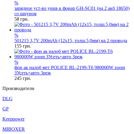
%
зарядное уст-во унив к фонар GH-SC01 (на 2 акб 18650)
со шнуром
58
грн.
%
501215 3,7V 200mAh (12x15, толщ.5,0мм) на 2 провода
155
грн.
%
фон ак налоб мет POLICE BL-2199-T6 980000W zoom
ЗУсеть+авто 3реж
245
грн.
Производители
DLG
GP
Keeppower
MIBOXER