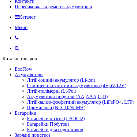
Контакти
Перепаковка та ремонт акумуляторів
Каталог
Меню
Каталог товаров
EcoFlow
Акумулятори
Літій-іонний акумулятор (Li-ion)
Свинцево-кислотний акумулятори (4V,6V,12V)
Літій-полімерні (Li-Pol)
Акумулятори побутові (AA,AAA,C,D)
Літій-залізо-фосфатний акумулятор (LiFePO4, LFP)
Промислові (Ni-CD/Ni-MH)
Батарейки
Батарейки літієві (LiSOCl2)
Батарейки Побутові
Батарейки для годинников
Зарядні пристрої