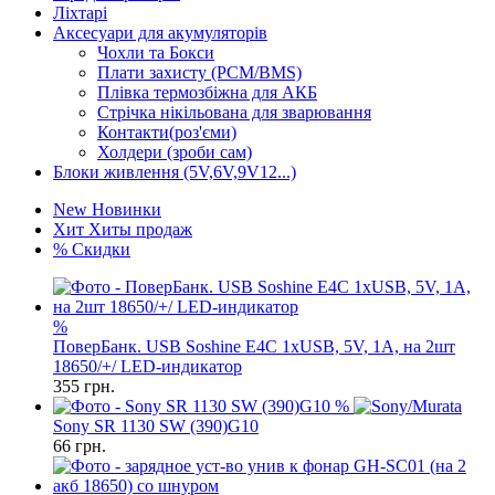
Ліхтарі
Аксесуари для акумуляторів
Чохли та Бокси
Плати захисту (PCM/BMS)
Плівка термозбіжна для АКБ
Стрічка нікільована для зварювання
Контакти(роз'єми)
Холдери (зроби сам)
Блоки живлення (5V,6V,9V12...)
New
Новинки
Хит
Хиты продаж
%
Скидки
%
ПоверБанк. USB Soshine E4C 1xUSB, 5V, 1A, на 2шт
18650/+/ LED-индикатор
355
грн.
%
Sony SR 1130 SW (390)G10
66
грн.