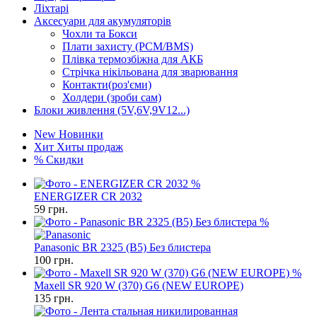
Ліхтарі
Аксесуари для акумуляторів
Чохли та Бокси
Плати захисту (PCM/BMS)
Плівка термозбіжна для АКБ
Стрічка нікільована для зварювання
Контакти(роз'єми)
Холдери (зроби сам)
Блоки живлення (5V,6V,9V12...)
New
Новинки
Хит
Хиты продаж
%
Скидки
%
ENERGIZER CR 2032
59
грн.
%
Panasonic BR 2325 (B5) Без блистера
100
грн.
%
Maxell SR 920 W (370) G6 (NEW EUROPE)
135
грн.