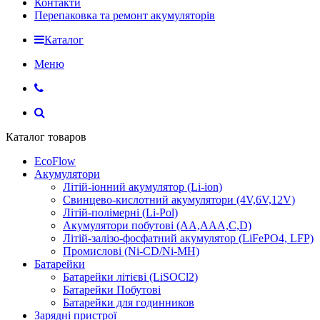
Контакти
Перепаковка та ремонт акумуляторів
Каталог
Меню
Каталог товаров
EcoFlow
Акумулятори
Літій-іонний акумулятор (Li-ion)
Свинцево-кислотний акумулятори (4V,6V,12V)
Літій-полімерні (Li-Pol)
Акумулятори побутові (AA,AAA,C,D)
Літій-залізо-фосфатний акумулятор (LiFePO4, LFP)
Промислові (Ni-CD/Ni-MH)
Батарейки
Батарейки літієві (LiSOCl2)
Батарейки Побутові
Батарейки для годинников
Зарядні пристрої