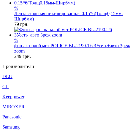
%
Лента стальная никилированная 0.15*6(Толщ0,15мм-
Шир6мм)
79
грн.
%
фон ак налоб мет POLICE BL-2190-T6 ЗУсеть+авто 3реж
zoom
249
грн.
Производители
DLG
GP
Keeppower
MIBOXER
Panasonic
Samsung