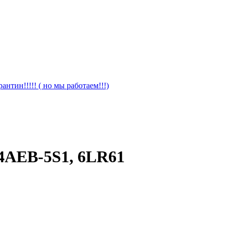
антин!!!!! ( но мы работаем!!!)
AEB-5S1, 6LR61