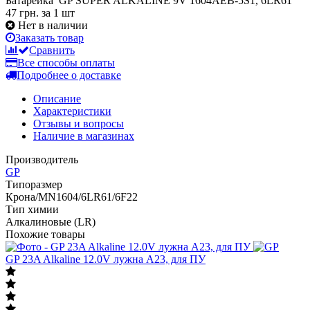
Батарейка GP SUPER ALKALINE 9V 1604AEB-5S1, 6LR61
47 грн.
за 1 шт
Нет в наличии
Заказать товар
Сравнить
Все способы оплаты
Подробнее о доставке
Описание
Характеристики
Отзывы и вопросы
Наличие в магазинах
Производитель
GP
Типоразмер
Крона/MN1604/6LR61/6F22
Тип химии
Алкалиновые (LR)
Похожие товары
GP 23A Alkaline 12.0V лужна A23, для ПУ