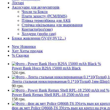
Ліхтарі
Аксесуари для акумуляторів
Чохли та Бокси
Плати захисту (PCM/BMS)
Плівка термозбіжна для АКБ
Стрічка нікільована для зварювання
Контакти(роз'єми)
Холдери (зроби сам)
Блоки живлення (5V,6V,9V12...)
New
Новинки
Хит
Хиты продаж
%
Скидки
%
Power Bank Hoco B29A 15000 mAh Black
524
грн.
Лента стальная никилированная 0.1*10(Толщ0,1мм-Шир
90
грн.
%
Power Bank Remax Shell RPL-18 2500 mAh red
158
грн.
фон ак мет Police Q8668-T6 ЗУсеть вын кн крепл на руж 