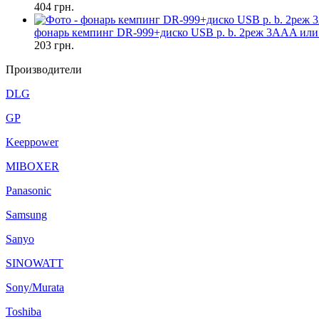
404
грн.
фонарь кемпинг DR-999+диско USB p. b. 2реж 3AAA или
203
грн.
Производители
DLG
GP
Keeppower
MIBOXER
Panasonic
Samsung
Sanyo
SINOWATT
Sony/Murata
Toshiba