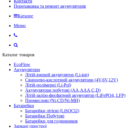
Контакти
Перепаковка та ремонт акумуляторів
Каталог
Меню
Каталог товаров
EcoFlow
Акумулятори
Літій-іонний акумулятор (Li-ion)
Свинцево-кислотний акумулятори (4V,6V,12V)
Літій-полімерні (Li-Pol)
Акумулятори побутові (AA,AAA,C,D)
Літій-залізо-фосфатний акумулятор (LiFePO4, LFP)
Промислові (Ni-CD/Ni-MH)
Батарейки
Батарейки літієві (LiSOCl2)
Батарейки Побутові
Батарейки для годинников
Зарядні пристрої