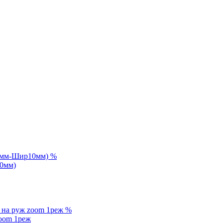
%
10мм)
%
zoom 1реж