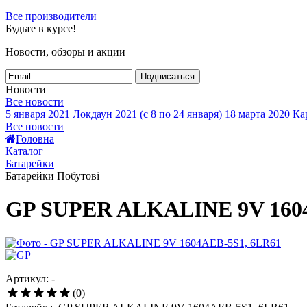
Все производители
Будьте в курсе!
Новости, обзоры и акции
Подписаться
Новости
Все новости
5 января 2021
Локдаун 2021 (с 8 по 24 января)
18 марта 2020
Кар
Все новости
Головна
Каталог
Батарейки
Батарейки Побутові
GP SUPER ALKALINE 9V 1604
Артикул: -
(0)