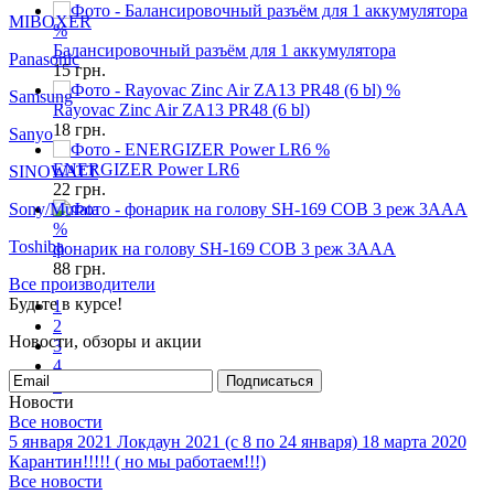
Keeppower
93
грн.
MIBOXER
%
Балансировочный разъём для 1 аккумулятора
Panasonic
15
грн.
%
Samsung
Rayovac Zinc Air ZA13 PR48 (6 bl)
18
грн.
Sanyo
%
ENERGIZER Power LR6
SINOWATT
22
грн.
Sony/Murata
%
Toshiba
фонарик на голову SH-169 COB 3 реж 3AAA
88
грн.
Все производители
Будьте в курсе!
1
2
Новости, обзоры и акции
3
4
Подписаться
5
Новости
Все новости
5 января 2021
Локдаун 2021 (с 8 по 24 января)
18 марта 2020
Карантин!!!!! ( но мы работаем!!!)