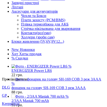
Зарядні пристрої
Ліхтарі
Аксесуари для акумуляторів
Чохли та Бокси
Плати захисту (PCM/BMS)
Плівка термозбіжна для АКБ
Стрічка нікільована для зварювання
Контакти(роз'єми)
Холдери (зроби сам)
Блоки живлення (5V,6V,9V12...)
New
Новинки
Хит
Хиты продаж
%
Скидки
%
ENERGIZER Power LR6
22
грн.
Производители
%
DLG
фонарик на голову SH-169 COB 3 реж 3AAA
88
грн.
GP
%
2/3AA Mastak 700 mAh