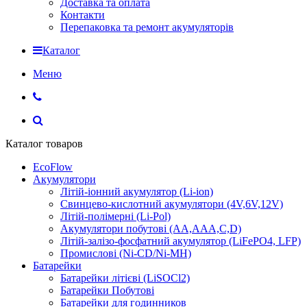
Доставка та оплата
Контакти
Перепаковка та ремонт акумуляторів
Каталог
Меню
Каталог товаров
EcoFlow
Акумулятори
Літій-іонний акумулятор (Li-ion)
Свинцево-кислотний акумулятори (4V,6V,12V)
Літій-полімерні (Li-Pol)
Акумулятори побутові (AA,AAA,C,D)
Літій-залізо-фосфатний акумулятор (LiFePO4, LFP)
Промислові (Ni-CD/Ni-MH)
Батарейки
Батарейки літієві (LiSOCl2)
Батарейки Побутові
Батарейки для годинников