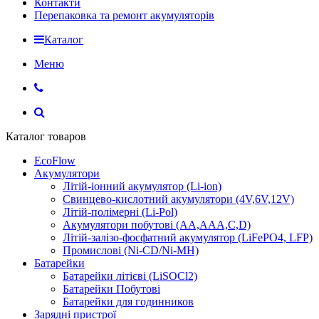
Контакти
Перепаковка та ремонт акумуляторів
Каталог
Меню
Каталог товаров
EcoFlow
Акумулятори
Літій-іонний акумулятор (Li-ion)
Свинцево-кислотний акумулятори (4V,6V,12V)
Літій-полімерні (Li-Pol)
Акумулятори побутові (AA,AAA,C,D)
Літій-залізо-фосфатний акумулятор (LiFePO4, LFP)
Промислові (Ni-CD/Ni-MH)
Батарейки
Батарейки літієві (LiSOCl2)
Батарейки Побутові
Батарейки для годинников
Зарядні пристрої