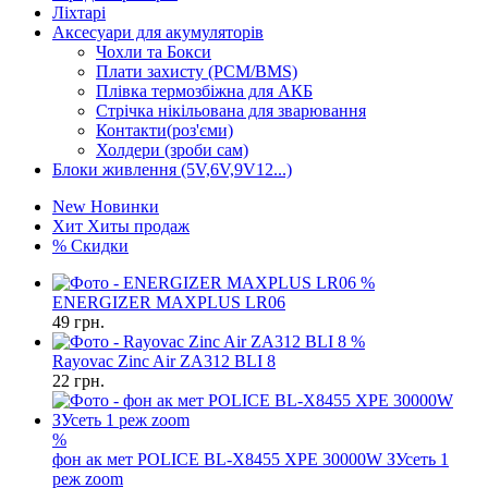
Ліхтарі
Аксесуари для акумуляторів
Чохли та Бокси
Плати захисту (PCM/BMS)
Плівка термозбіжна для АКБ
Стрічка нікільована для зварювання
Контакти(роз'єми)
Холдери (зроби сам)
Блоки живлення (5V,6V,9V12...)
New
Новинки
Хит
Хиты продаж
%
Скидки
%
ENERGIZER MAXPLUS LR06
49
грн.
%
Rayovac Zinc Air ZA312 BLI 8
22
грн.
%
фон ак мет POLICE BL-X8455 XPE 30000W ЗУсеть 1
реж zoom