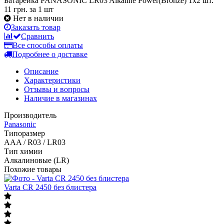
Батарейка PANASONIC LR03 Alkaline Power(Bronze) 1x2 шт.
11 грн.
за 1 шт
Нет в наличии
Заказать товар
Сравнить
Все способы оплаты
Подробнее о доставке
Описание
Характеристики
Отзывы и вопросы
Наличие в магазинах
Производитель
Panasonic
Типоразмер
AAA / R03 / LR03
Тип химии
Алкалиновые (LR)
Похожие товары
Varta CR 2450 без блистера