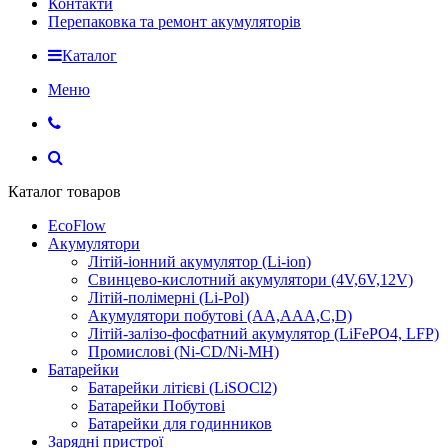
Контакти
Перепаковка та ремонт акумуляторів
Каталог
Меню
Каталог товаров
EcoFlow
Акумулятори
Літій-іонний акумулятор (Li-ion)
Свинцево-кислотний акумулятори (4V,6V,12V)
Літій-полімерні (Li-Pol)
Акумулятори побутові (AA,AAA,C,D)
Літій-залізо-фосфатний акумулятор (LiFePO4, LFP)
Промислові (Ni-CD/Ni-MH)
Батарейки
Батарейки літієві (LiSOCl2)
Батарейки Побутові
Батарейки для годинников
Зарядні пристрої