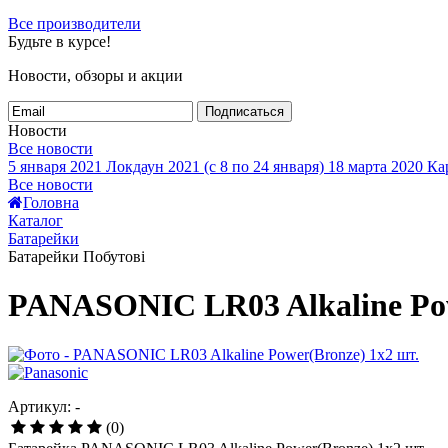
Все производители
Будьте в курсе!
Новости, обзоры и акции
Подписаться
Новости
Все новости
5 января 2021
Локдаун 2021 (с 8 по 24 января)
18 марта 2020
Кар
Все новости
Головна
Каталог
Батарейки
Батарейки Побутові
PANASONIC LR03 Alkaline Pow
Артикул: -
(0)