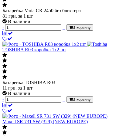
Батарейка Varta CR 2450 без блистера
81
грн.
за 1 шт
В наличии
-
+
В корзину
TOSHIBA R03 коробка 1x2 шт
Батарейка TOSHIBA R03
11
грн.
за 1 шт
В наличии
-
+
В корзину
Maxell SR 731 SW (329) (NEW EUROPE)