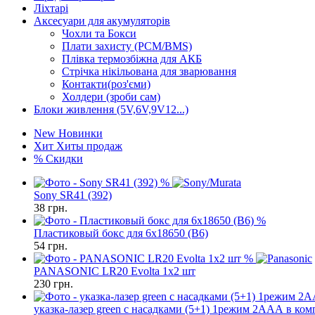
Ліхтарі
Аксесуари для акумуляторів
Чохли та Бокси
Плати захисту (PCM/BMS)
Плівка термозбіжна для АКБ
Стрічка нікільована для зварювання
Контакти(роз'єми)
Холдери (зроби сам)
Блоки живлення (5V,6V,9V12...)
New
Новинки
Хит
Хиты продаж
%
Скидки
%
Sony SR41 (392)
38
грн.
%
Пластиковый бокс для 6x18650 (B6)
54
грн.
%
PANASONIC LR20 Evolta 1x2 шт
230
грн.
указка-лазер green с насадками (5+1) 1режим 2ААА в ком