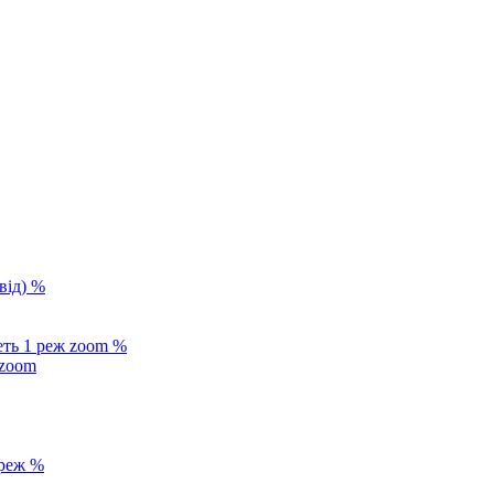
%
%
 zoom
%