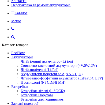
Контакти
Перепаковка та ремонт акумуляторів
Каталог
Меню
Каталог товаров
EcoFlow
Акумулятори
Літій-іонний акумулятор (Li-ion)
Свинцево-кислотний акумулятори (4V,6V,12V)
Літій-полімерні (Li-Pol)
Акумулятори побутові (AA,AAA,C,D)
Літій-залізо-фосфатний акумулятор (LiFePO4, LFP)
Промислові (Ni-CD/Ni-MH)
Батарейки
Батарейки літієві (LiSOCl2)
Батарейки Побутові
Батарейки для годинников
Зарядні пристрої