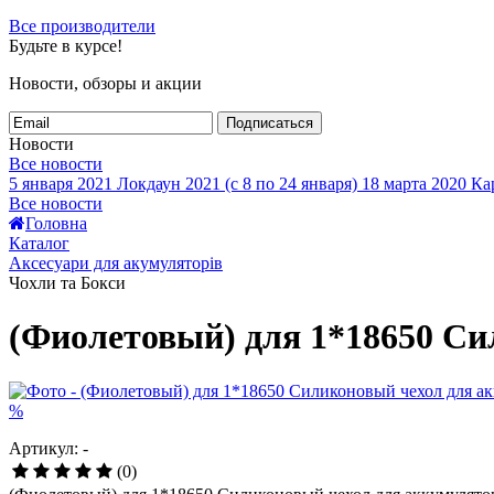
Все производители
Будьте в курсе!
Новости, обзоры и акции
Подписаться
Новости
Все новости
5 января 2021
Локдаун 2021 (с 8 по 24 января)
18 марта 2020
Кар
Все новости
Головна
Каталог
Аксесуари для акумуляторів
Чохли та Бокси
(Фиолетовый) для 1*18650 Си
%
Артикул: -
(0)