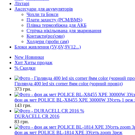
Ліхтарі
Аксесуари для акумуляторів
Чохли та Бокси
Плати захисту (PCM/BMS)
Плівка термозбіжна для АКБ
Стрічка нікільована для зварювання
Контакти(роз'єми)
Холдери (зроби сам)
Блоки живлення (5V,6V,9V12...)
New
Новинки
Хит
Хиты продаж
%
Скидки
Гірлянда 400 led six corner 8мм color (чорний провід)
373
грн.
фон ак мет POLICE BL-X8455 XPE 30000W ЗУсеть 1 реж
143
грн.
%
DURACELL CR 2016
83
грн.
фон ак мет POLICE BL-1814 XPE ЗУсеть zoom 3реж