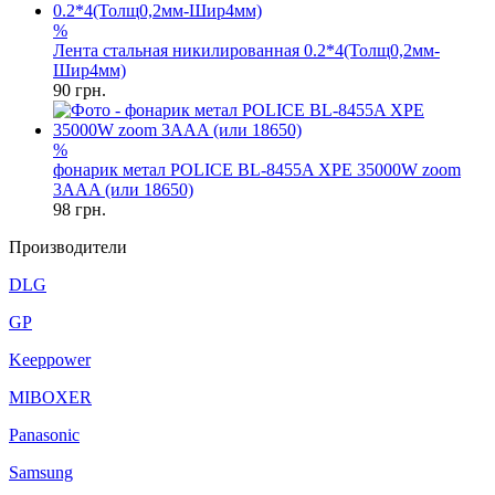
%
Лента стальная никилированная 0.2*4(Толщ0,2мм-
Шир4мм)
90
грн.
%
фонарик метал POLICE BL-8455A XPE 35000W zoom
3AAA (или 18650)
98
грн.
Производители
DLG
GP
Keeppower
MIBOXER
Panasonic
Samsung