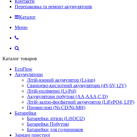
Контакти
Перепаковка та ремонт акумуляторів
Каталог
Меню
Каталог товаров
EcoFlow
Акумулятори
Літій-іонний акумулятор (Li-ion)
Свинцево-кислотний акумулятори (4V,6V,12V)
Літій-полімерні (Li-Pol)
Акумулятори побутові (AA,AAA,C,D)
Літій-залізо-фосфатний акумулятор (LiFePO4, LFP)
Промислові (Ni-CD/Ni-MH)
Батарейки
Батарейки літієві (LiSOCl2)
Батарейки Побутові
Батарейки для годинников
Зарядні пристрої