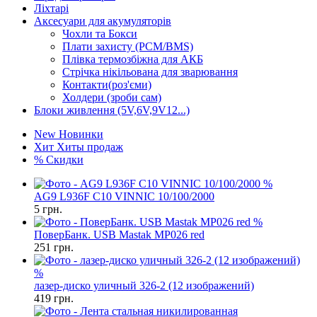
Ліхтарі
Аксесуари для акумуляторів
Чохли та Бокси
Плати захисту (PCM/BMS)
Плівка термозбіжна для АКБ
Стрічка нікільована для зварювання
Контакти(роз'єми)
Холдери (зроби сам)
Блоки живлення (5V,6V,9V12...)
New
Новинки
Хит
Хиты продаж
%
Скидки
%
AG9 L936F C10 VINNIC 10/100/2000
5
грн.
%
ПоверБанк. USB Mastak MP026 red
251
грн.
%
лазер-диско уличный 326-2 (12 изображений)
419
грн.