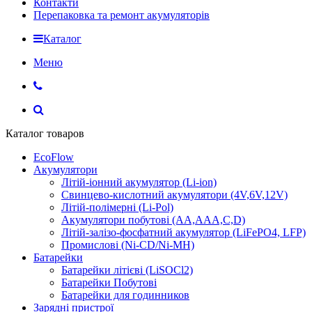
Контакти
Перепаковка та ремонт акумуляторів
Каталог
Меню
Каталог товаров
EcoFlow
Акумулятори
Літій-іонний акумулятор (Li-ion)
Свинцево-кислотний акумулятори (4V,6V,12V)
Літій-полімерні (Li-Pol)
Акумулятори побутові (AA,AAA,C,D)
Літій-залізо-фосфатний акумулятор (LiFePO4, LFP)
Промислові (Ni-CD/Ni-MH)
Батарейки
Батарейки літієві (LiSOCl2)
Батарейки Побутові
Батарейки для годинников
Зарядні пристрої