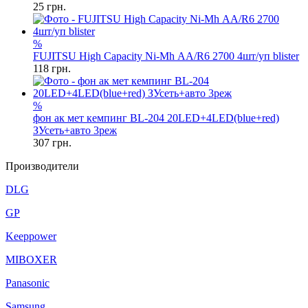
25
грн.
%
FUJITSU High Capacity Ni-Mh АА/R6 2700 4шт/уп blister
118
грн.
%
фон ак мет кемпинг BL-204 20LED+4LED(blue+red)
ЗУсеть+авто 3реж
307
грн.
Производители
DLG
GP
Keeppower
MIBOXER
Panasonic
Samsung