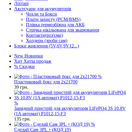
Ліхтарі
Аксесуари для акумуляторів
Чохли та Бокси
Плати захисту (PCM/BMS)
Плівка термозбіжна для АКБ
Стрічка нікільована для зварювання
Контакти(роз'єми)
Холдери (зроби сам)
Блоки живлення (5V,6V,9V12...)
New
Новинки
Хит
Хиты продаж
%
Скидки
%
Пластиковый бокс для 2x21700
39
грн.
%
Зарядний пристрій для акумуляторів LiFePO4 3S 10.8V
(1A автомат) P1012-15-F3
135
грн.
%
Сделай Сам 3PL + (КОД 19)