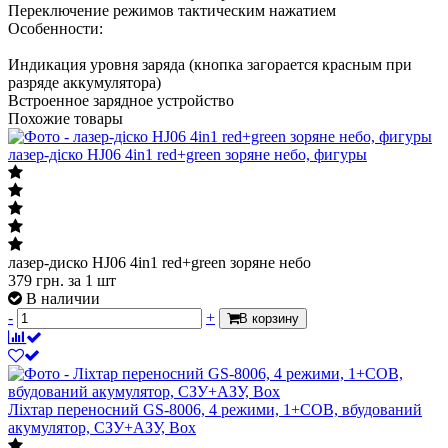
Переключение режимов тактическим нажатием
Особенности:
Индикация уровня заряда (кнопка загорается красным при
разряде аккумулятора)
Встроенное зарядное устройство
Похожие товары
лазер-діско HJ06 4in1 red+green зоряне небо, фигуры
лазер-диско HJ06 4in1 red+green зоряне небо
379
грн.
за 1 шт
В наличии
-
+
В корзину
Ліхтар переносний GS-8006, 4 режими, 1+COB, вбудований
акумулятор, СЗУ+АЗУ, Box