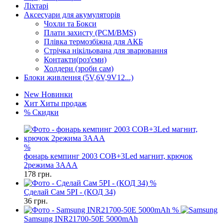
Ліхтарі
Аксесуари для акумуляторів
Чохли та Бокси
Плати захисту (PCM/BMS)
Плівка термозбіжна для АКБ
Стрічка нікільована для зварювання
Контакти(роз'єми)
Холдери (зроби сам)
Блоки живлення (5V,6V,9V12...)
New
Новинки
Хит
Хиты продаж
%
Скидки
%
фонарь кемпинг 2003 COB+3Led магнит, крючок
2режима 3AAA
178
грн.
%
Сделай Сам 5PI - (КОД 34)
36
грн.
%
Samsung INR21700-50E 5000mAh