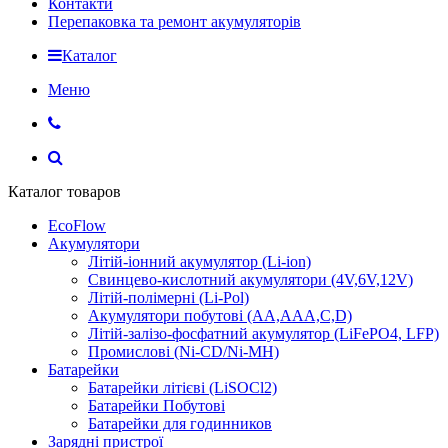
Контакти
Перепаковка та ремонт акумуляторів
Каталог
Меню
Каталог товаров
EcoFlow
Акумулятори
Літій-іонний акумулятор (Li-ion)
Свинцево-кислотний акумулятори (4V,6V,12V)
Літій-полімерні (Li-Pol)
Акумулятори побутові (AA,AAA,C,D)
Літій-залізо-фосфатний акумулятор (LiFePO4, LFP)
Промислові (Ni-CD/Ni-MH)
Батарейки
Батарейки літієві (LiSOCl2)
Батарейки Побутові
Батарейки для годинников
Зарядні пристрої