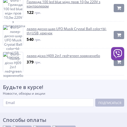
Гірлянда 100 led blue мідн пров 10,0м 220V з
контролером
122
грн.
лазер-диско-шар UFO Musik Crystal Ball color+bl-
th+USB, крючок
540
грн.
лазер-діско HJ09 2in1 red+green зоряненебо
379
грн.
Будьте в курсе!
Новости, обзоры и акции
ПОДПИСАТЬСЯ
Способы оплаты