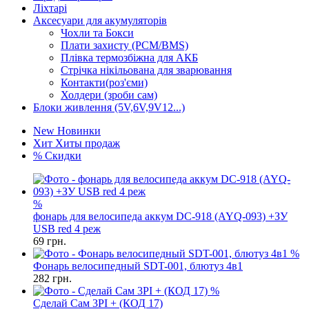
Ліхтарі
Аксесуари для акумуляторів
Чохли та Бокси
Плати захисту (PCM/BMS)
Плівка термозбіжна для АКБ
Стрічка нікільована для зварювання
Контакти(роз'єми)
Холдери (зроби сам)
Блоки живлення (5V,6V,9V12...)
New
Новинки
Хит
Хиты продаж
%
Скидки
%
фонарь для велосипеда аккум DC-918 (AYQ-093) +ЗУ
USB red 4 реж
69
грн.
%
Фонарь велосипедный SDT-001, блютуз 4в1
282
грн.
%
Сделай Сам 3PI + (КОД 17)