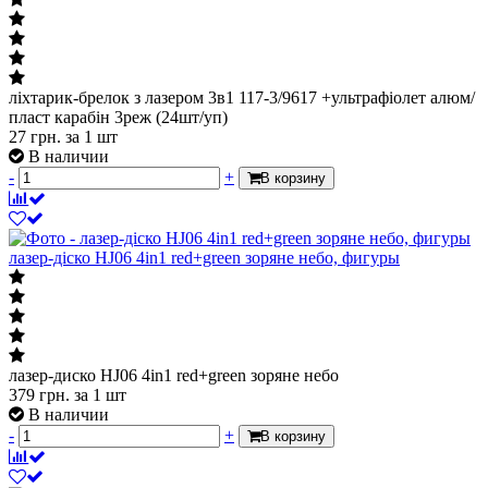
ліхтарик-брелок з лазером 3в1 117-3/9617 +ультрафіолет алюм/
пласт карабін 3реж (24шт/уп)
27
грн.
за 1 шт
В наличии
-
+
В корзину
лазер-діско HJ06 4in1 red+green зоряне небо, фигуры
лазер-диско HJ06 4in1 red+green зоряне небо
379
грн.
за 1 шт
В наличии
-
+
В корзину