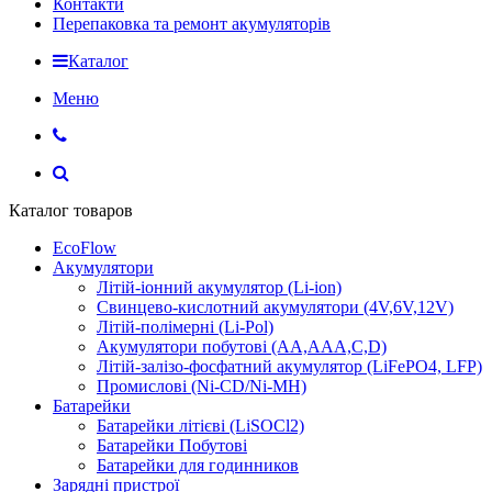
Контакти
Перепаковка та ремонт акумуляторів
Каталог
Меню
Каталог товаров
EcoFlow
Акумулятори
Літій-іонний акумулятор (Li-ion)
Свинцево-кислотний акумулятори (4V,6V,12V)
Літій-полімерні (Li-Pol)
Акумулятори побутові (AA,AAA,C,D)
Літій-залізо-фосфатний акумулятор (LiFePO4, LFP)
Промислові (Ni-CD/Ni-MH)
Батарейки
Батарейки літієві (LiSOCl2)
Батарейки Побутові
Батарейки для годинников
Зарядні пристрої