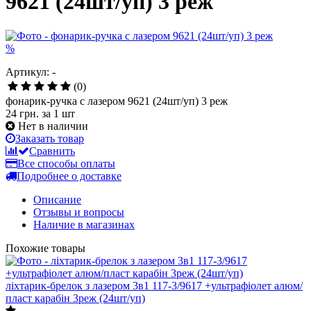
9621 (24шт/уп) 3 реж
%
Артикул: -
(0)
фонарик-ручка с лазером 9621 (24шт/уп) 3 реж
24 грн.
за 1 шт
Нет в наличии
Заказать товар
Сравнить
Все способы оплаты
Подробнее о доставке
Описание
Отзывы и вопросы
Наличие в магазинах
Похожие товары
ліхтарик-брелок з лазером 3в1 117-3/9617 +ультрафіолет алюм/
пласт карабін 3реж (24шт/уп)