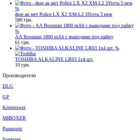
%
фон ак мет Police LX X2 XM-L2 ЗУсеть 5 реж
580
грн.
%
AA Bossman 1800 mAh с выводами под пайку
61
грн.
%
TOSHIBA ALKALINE LR03 1x4 шт.
10
грн.
Производители
DLG
GP
Keeppower
MIBOXER
Panasonic
Samsung