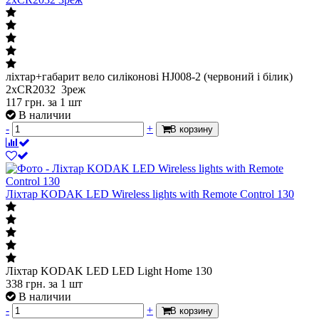
ліхтар+габарит вело силіконові HJ008-2 (червоний і білик)
2хCR2032 3реж
117
грн.
за 1 шт
В наличии
-
+
В корзину
Лiхтар KODAK LED Wireless lights with Remote Control 130
Лiхтар KODAK LED LED Light Home 130
338
грн.
за 1 шт
В наличии
-
+
В корзину