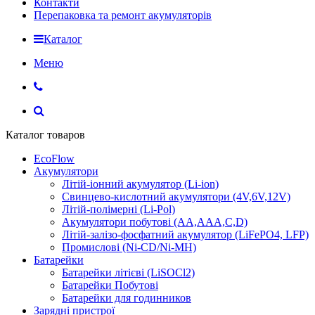
Контакти
Перепаковка та ремонт акумуляторів
Каталог
Меню
Каталог товаров
EcoFlow
Акумулятори
Літій-іонний акумулятор (Li-ion)
Свинцево-кислотний акумулятори (4V,6V,12V)
Літій-полімерні (Li-Pol)
Акумулятори побутові (AA,AAA,C,D)
Літій-залізо-фосфатний акумулятор (LiFePO4, LFP)
Промислові (Ni-CD/Ni-MH)
Батарейки
Батарейки літієві (LiSOCl2)
Батарейки Побутові
Батарейки для годинников
Зарядні пристрої