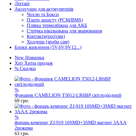
Ліхтарі
Аксесуари для акумуляторів
Чохли та Бокси
Плати захисту (PCM/BMS)
Плівка термозбіжна для АКБ
Стрічка нікільована для зварювання
Контакти(роз'єми)
Холдери (зроби сам)
Блоки живлення (5V,6V,9V12...)
New
Новинки
Хит
Хиты продаж
%
Скидки
%
Фонарик CAMELION T5012-LR6BP світлодіодний
69
грн.
%
фонарь кемпинг ZJ-919 10SMD+3SMD магнит 3AAА
2режима
63
грн.