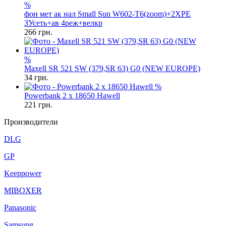
%
фон мет ак нал Small Sun W602-T6(zoom)+2XPE
ЗУсеть+ав 4реж+велкр
266
грн.
%
Maxell SR 521 SW (379,SR 63) G0 (NEW EUROPE)
34
грн.
%
Powerbank 2 x 18650 Hawell
221
грн.
Производители
DLG
GP
Keeppower
MIBOXER
Panasonic
Samsung