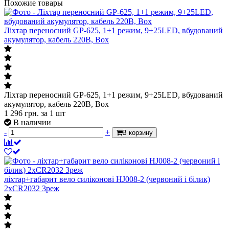
Похожие товары
Ліхтар переносний GP-625, 1+1 режим, 9+25LED, вбудований
акумулятор, кабель 220B, Box
Ліхтар переносний GP-625, 1+1 режим, 9+25LED, вбудований
акумулятор, кабель 220B, Box
1 296
грн.
за 1 шт
В наличии
-
+
В корзину
ліхтар+габарит вело силіконові HJ008-2 (червоний і білик)
2хCR2032 3реж