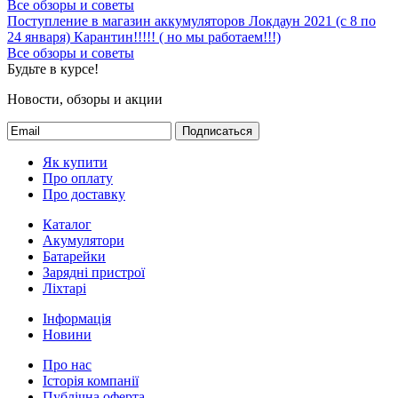
Все обзоры и советы
Поступление в магазин аккумуляторов
Локдаун 2021 (с 8 по
24 января)
Карантин!!!!! ( но мы работаем!!!)
Все обзоры и советы
Будьте в курсе!
Новости, обзоры и акции
Подписаться
Як купити
Про оплату
Про доставку
Каталог
Акумулятори
Батарейки
Зарядні пристрої
Ліхтарі
Інформація
Новини
Про нас
Історія компанії
Публічна оферта