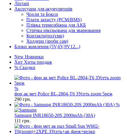
Ліхтарі
Аксесуари для акумуляторів
Чохли та Бокси
Плати захисту (PCM/BMS)
Плівка термозбіжна для АКБ
Стрічка нікільована для зварювання
Контакти(роз'єми)
Холдери (зроби сам)
Блоки живлення (5V,6V,9V12...)
New
Новинки
Хит
Хиты продаж
%
Скидки
%
фон ак мет Police BL-2804-T6 ЗУсеть zoom 5реж
290
грн.
%
Samsung INR18650-20S 2000mAh (30A)
111
грн.