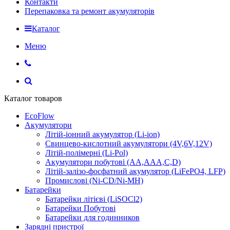
Контакти
Перепаковка та ремонт акумуляторів
Каталог
Меню
Каталог товаров
EcoFlow
Акумулятори
Літій-іонний акумулятор (Li-ion)
Свинцево-кислотний акумулятори (4V,6V,12V)
Літій-полімерні (Li-Pol)
Акумулятори побутові (AA,AAA,C,D)
Літій-залізо-фосфатний акумулятор (LiFePO4, LFP)
Промислові (Ni-CD/Ni-MH)
Батарейки
Батарейки літієві (LiSOCl2)
Батарейки Побутові
Батарейки для годинников
Зарядні пристрої