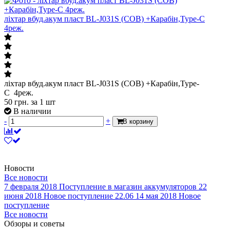
ліхтар вбуд.акум пласт BL-J031S (COB) +Карабін,Type-C
4реж.
ліхтар вбуд.акум пласт BL-J031S (COB) +Карабін,Type-
C 4реж.
50
грн.
за 1 шт
В наличии
-
+
В корзину
Новости
Все новости
7 февраля 2018
Поступление в магазин аккумуляторов
22
июня 2018
Новое поступление 22.06
14 мая 2018
Новое
поступление
Все новости
Обзоры и советы