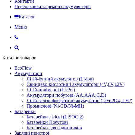
Контакти
Перепаковка та ремонт акумуляторів
Каталог
Меню
Каталог товаров
EcoFlow
Акумулятори
Літій-іонний акумулятор (Li-ion)
Свинцево-кислотний акумулятори (4V,6V,12V)
Літій-полімерні (Li-Pol)
Акумулятори побутові (AA,AAA,C,D)
Літій-залізо-фосфатний акумулятор (LiFePO4, LFP)
Промислові (Ni-CD/Ni-MH)
Батарейки
Батарейки літієві (LiSOCl2)
Батарейки Побутові
Батарейки для годинников
Зарядні пристрої