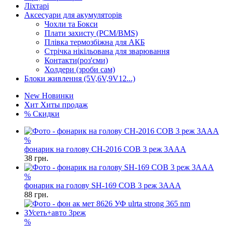
Ліхтарі
Аксесуари для акумуляторів
Чохли та Бокси
Плати захисту (PCM/BMS)
Плівка термозбіжна для АКБ
Стрічка нікільована для зварювання
Контакти(роз'єми)
Холдери (зроби сам)
Блоки живлення (5V,6V,9V12...)
New
Новинки
Хит
Хиты продаж
%
Скидки
%
фонарик на голову CH-2016 COB 3 реж 3AAA
38
грн.
%
фонарик на голову SH-169 COB 3 реж 3AAA
88
грн.
%