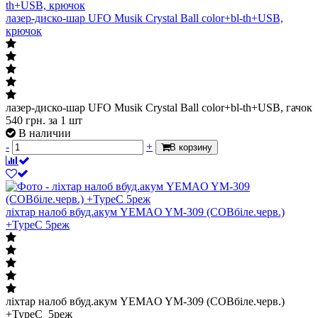
лазер-диско-шар UFO Musik Crystal Ball color+bl-th+USB,
крючок
лазер-диско-шар UFO Musik Crystal Ball color+bl-th+USB, гачок
540
грн.
за 1 шт
В наличии
-
+
В корзину
ліхтар налоб вбуд.акум YEMAO YM-309 (COBбіле.черв.)
+TypeC 5реж
ліхтар налоб вбуд.акум YEMAO YM-309 (COBбіле.черв.)
+TypeC 5реж