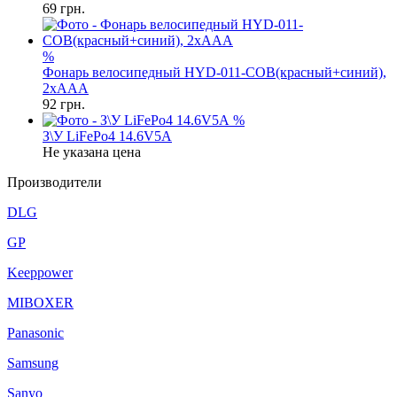
69
грн.
%
Фонарь велосипедный HYD-011-COB(красный+синий),
2xAAA
92
грн.
%
З\У LiFePo4 14.6V5A
Не указана цена
Производители
DLG
GP
Keeppower
MIBOXER
Panasonic
Samsung
Sanyo