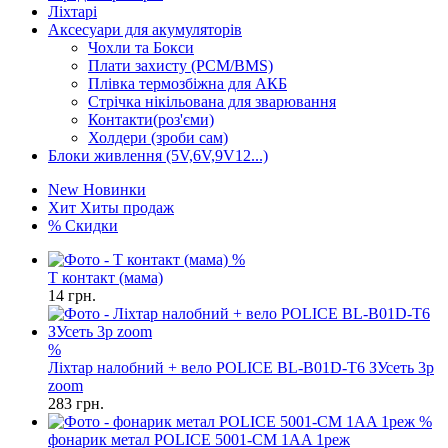
Ліхтарі
Аксесуари для акумуляторів
Чохли та Бокси
Плати захисту (PCM/BMS)
Плівка термозбіжна для АКБ
Стрічка нікільована для зварювання
Контакти(роз'єми)
Холдери (зроби сам)
Блоки живлення (5V,6V,9V12...)
New
Новинки
Хит
Хиты продаж
%
Скидки
%
Т контакт (мама)
14
грн.
%
Ліхтар налобний + вело POLICE BL-B01D-T6 ЗУсеть 3р
zoom
283
грн.
%
фонарик метал POLICE 5001-CM 1AA 1реж