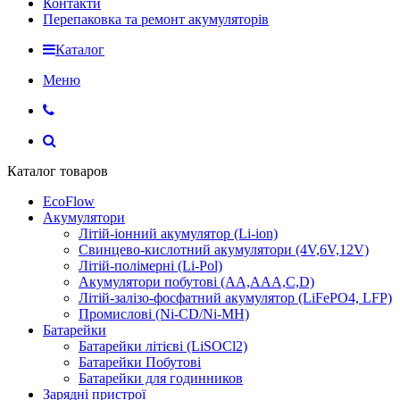
Контакти
Перепаковка та ремонт акумуляторів
Каталог
Меню
Каталог товаров
EcoFlow
Акумулятори
Літій-іонний акумулятор (Li-ion)
Свинцево-кислотний акумулятори (4V,6V,12V)
Літій-полімерні (Li-Pol)
Акумулятори побутові (AA,AAA,C,D)
Літій-залізо-фосфатний акумулятор (LiFePO4, LFP)
Промислові (Ni-CD/Ni-MH)
Батарейки
Батарейки літієві (LiSOCl2)
Батарейки Побутові
Батарейки для годинников
Зарядні пристрої