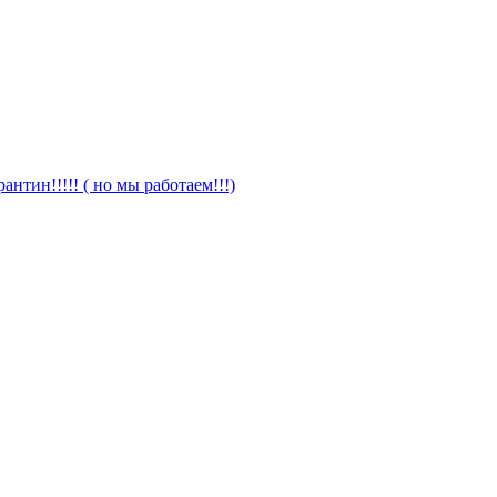
антин!!!!! ( но мы работаем!!!)