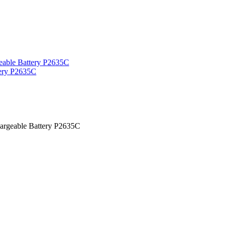
ery P2635C
geable Battery P2635C