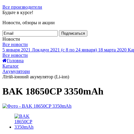
Все производители
Будьте в курсе!
Новости, обзоры и акции
Подписаться
Новости
Все новости
5 января 2021
Локдаун 2021 (с 8 по 24 января)
18 марта 2020
Кар
Все новости
Головна
Каталог
Акумулятори
Літій-іонний акумулятор (Li-ion)
BAK 18650CP 3350mAh