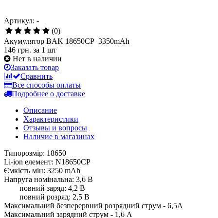
Артикул: -
(0)
Акумулятор BAK 18650CP 3350mAh
146 грн.
за 1 шт
Нет в наличии
Заказать товар
Сравнить
Все способы оплаты
Подробнее о доставке
Описание
Характеристики
Отзывы и вопросы
Наличие в магазинах
Типорозмір: 18650
Li-ion елемент: N18650CP
Ємкість мін: 3250 mAh
Напруга номінальна: 3,6 В
повний заряд: 4,2 В
повний розряд: 2,5 В
Максимальний безперервний розрядний струм - 6,5А
Максимальний зарядний струм - 1,6 А