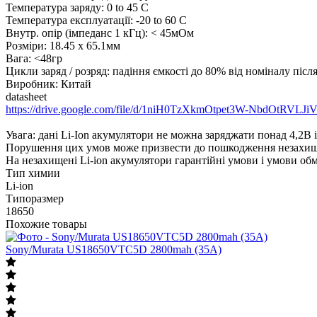
Температура заряду: 0 to 45 C
Температура експлуатації: -20 to 60 C
Внутр. опір (імпеданс 1 кГц): < 45мОм
Розміри: 18.45 х 65.1мм
Вага: <48гр
Цикли заряд / розряд: падіння ємкості до 80% від номіналу післ
Виробник: Китай
datasheet
https://drive.google.com/file/d/1niH0TzXkmOtpet3W-NbdOtRVLJi
Увага: дані Li-Ion акумулятори не можна заряджати понад 4,2В
Порушення цих умов може призвести до пошкодження незахищено
На незахищені Li-ion акумулятори гарантійні умови і умови о
Тип химии
Li-ion
Типоразмер
18650
Похожие товары
Sony/Murata US18650VTC5D 2800mah (35А)