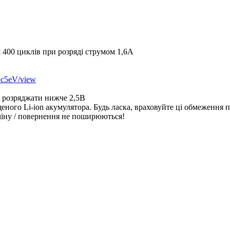
я 400 циклів при розряді струмом 1,6А
Vc5eV/view
 і розряджати нижче 2,5В
го Li-ion акумулятора. Будь ласка, враховуйте ці обмеження пр
бміну / повернення не поширюються!