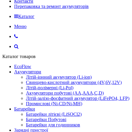
Контакти
Перепаковка та ремонт акумуляторів
Каталог
Меню
Каталог товаров
EcoFlow
Акумулятори
Літій-іонний акумулятор (Li-ion)
Свинцево-кислотний акумулятори (4V,6V,12V)
Літій-полімерні (Li-Pol)
Акумулятори побутові (AA,AAA,C,D)
Літій-залізо-фосфатний акумулятор (LiFePO4, LFP)
Промислові (Ni-CD/Ni-MH)
Батарейки
Батарейки літієві (LiSOCl2)
Батарейки Побутові
Батарейки для годинников
Зарядні пристрої