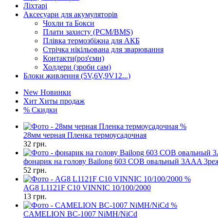
Ліхтарі
Аксесуари для акумуляторів
Чохли та Бокси
Плати захисту (PCM/BMS)
Плівка термозбіжна для АКБ
Стрічка нікільована для зварювання
Контакти(роз'єми)
Холдери (зроби сам)
Блоки живлення (5V,6V,9V12...)
New
Новинки
Хит
Хиты продаж
%
Скидки
%
28мм черная Пленка термоусадочная
32
грн.
фонарик на голову Bailong 603 COB овальный 3AAA 3ре
52
грн.
%
AG8 L1121F C10 VINNIC 10/100/2000
13
грн.
%
CAMELION BC-1007 NiMH/NiCd