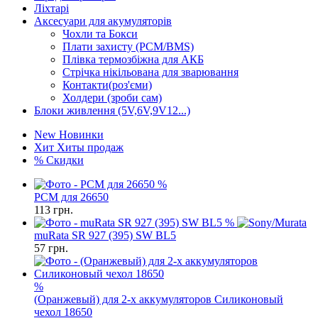
Ліхтарі
Аксесуари для акумуляторів
Чохли та Бокси
Плати захисту (PCM/BMS)
Плівка термозбіжна для АКБ
Стрічка нікільована для зварювання
Контакти(роз'єми)
Холдери (зроби сам)
Блоки живлення (5V,6V,9V12...)
New
Новинки
Хит
Хиты продаж
%
Скидки
%
PCM для 26650
113
грн.
%
muRata SR 927 (395) SW BL5
57
грн.
%
(Оранжевый) для 2-х аккумуляторов Силиконовый
чехол 18650