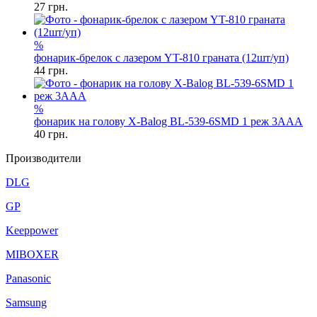
27
грн.
%
фонарик-брелок с лазером YT-810 граната (12шт/уп)
44
грн.
%
фонарик на голову X-Balog BL-539-6SMD 1 реж 3AAA
40
грн.
Производители
DLG
GP
Keeppower
MIBOXER
Panasonic
Samsung