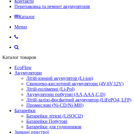
Контакти
Перепаковка та ремонт акумуляторів
Каталог
Меню
Каталог товаров
EcoFlow
Акумулятори
Літій-іонний акумулятор (Li-ion)
Свинцево-кислотний акумулятори (4V,6V,12V)
Літій-полімерні (Li-Pol)
Акумулятори побутові (AA,AAA,C,D)
Літій-залізо-фосфатний акумулятор (LiFePO4, LFP)
Промислові (Ni-CD/Ni-MH)
Батарейки
Батарейки літієві (LiSOCl2)
Батарейки Побутові
Батарейки для годинников
Зарядні пристрої