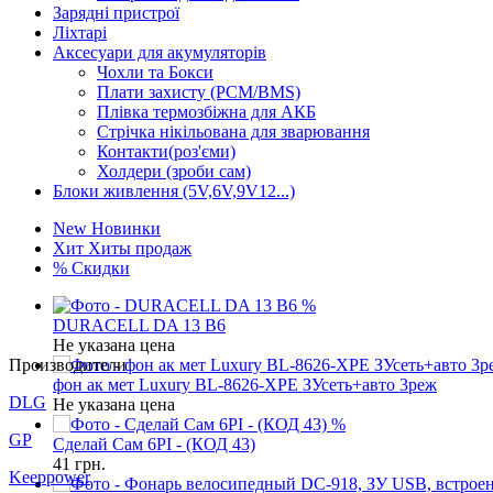
Зарядні пристрої
Ліхтарі
Аксесуари для акумуляторів
Чохли та Бокси
Плати захисту (PCM/BMS)
Плівка термозбіжна для АКБ
Стрічка нікільована для зварювання
Контакти(роз'єми)
Холдери (зроби сам)
Блоки живлення (5V,6V,9V12...)
New
Новинки
Хит
Хиты продаж
%
Скидки
%
DURACELL DA 13 B6
Не указана цена
Производители
фон ак мет Luxury BL-8626-XPE ЗУсеть+авто 3реж
DLG
Не указана цена
%
GP
Сделай Сам 6PI - (КОД 43)
41
грн.
Keeppower