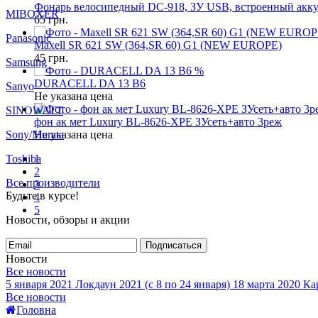
Фонарь велосипедный DC-918, ЗУ USB, встроенный аккум
MIBOXER
65
грн.
Panasonic
Maxell SR 621 SW (364,SR 60) G1 (NEW EUROPE)
45
грн.
Samsung
%
DURACELL DA 13 B6
Sanyo
Не указана цена
SINOWATT
фон ак мет Luxury BL-8626-XPE ЗУсеть+авто 3реж
Sony/Murata
Не указана цена
Toshiba
1
2
Все производители
3
Будьте в курсе!
4
5
Новости, обзоры и акции
Подписаться
Новости
Все новости
5 января 2021
Локдаун 2021 (с 8 по 24 января)
18 марта 2020
Кар
Все новости
Головна