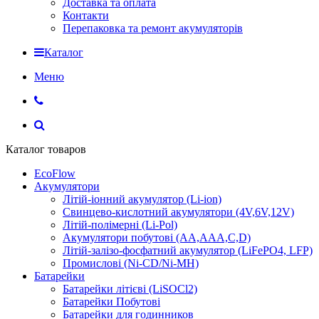
Доставка та оплата
Контакти
Перепаковка та ремонт акумуляторів
Каталог
Меню
Каталог товаров
EcoFlow
Акумулятори
Літій-іонний акумулятор (Li-ion)
Свинцево-кислотний акумулятори (4V,6V,12V)
Літій-полімерні (Li-Pol)
Акумулятори побутові (AA,AAA,C,D)
Літій-залізо-фосфатний акумулятор (LiFePO4, LFP)
Промислові (Ni-CD/Ni-MH)
Батарейки
Батарейки літієві (LiSOCl2)
Батарейки Побутові
Батарейки для годинников