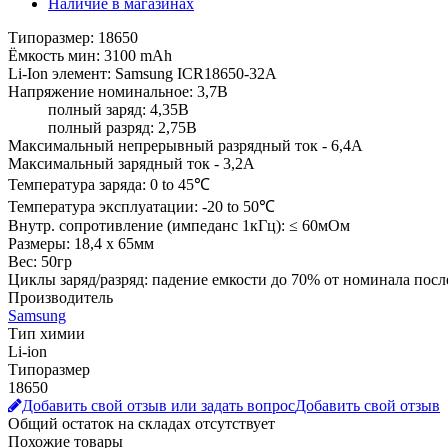
Наличие в магазинах
Типоразмер: 18650
Ёмкость мин: 3100 mAh
Li-Ion элемент: Samsung ICR18650-32A
Напряжение номинальное: 3,7В
полный заряд: 4,35В
полный разряд: 2,75В
Максимальный непрерывный разрядный ток - 6,4А
Максимальный зарядный ток - 3,2А
Температура заряда: 0 to 45℃
Температура эксплуатации: -20 to 50℃
Внутр. сопротивление (импеданс 1кГц): ≤ 60мОм
Размеры: 18,4 х 65мм
Вес: 50гр
Циклы заряд/разряд: падение емкости до 70% от номинала посл
Производитель
Samsung
Тип химии
Li-ion
Типоразмер
18650
Добавить свой отзыв или задать вопрос
Добавить свой отзыв
Общий остаток на складах
отсутствует
Похожие товары