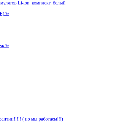
улятор Li-ion, комплект, белый
%
%
антин!!!!! ( но мы работаем!!!)