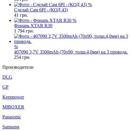
%
Сделай Сам 6PI - (КОД 43)
41
грн.
%
Фонарь XTAR R30
1 794
грн.
%
407090 3,7V 3500mAh (70x90, толщ.4,0мм) на 3 провода.
254
грн.
Производители
DLG
GP
Keeppower
MIBOXER
Panasonic
Samsung