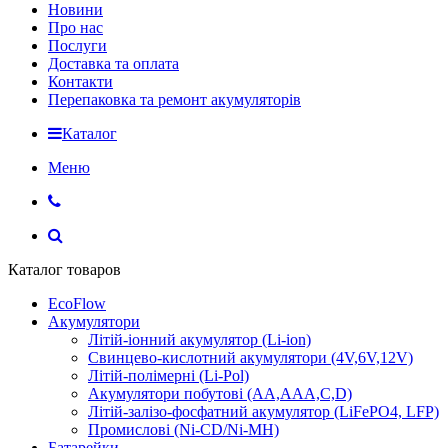
Новини
Про нас
Послуги
Доставка та оплата
Контакти
Перепаковка та ремонт акумуляторів
Каталог
Меню
Каталог товаров
EcoFlow
Акумулятори
Літій-іонний акумулятор (Li-ion)
Свинцево-кислотний акумулятори (4V,6V,12V)
Літій-полімерні (Li-Pol)
Акумулятори побутові (AA,AAA,C,D)
Літій-залізо-фосфатний акумулятор (LiFePO4, LFP)
Промислові (Ni-CD/Ni-MH)
Батарейки