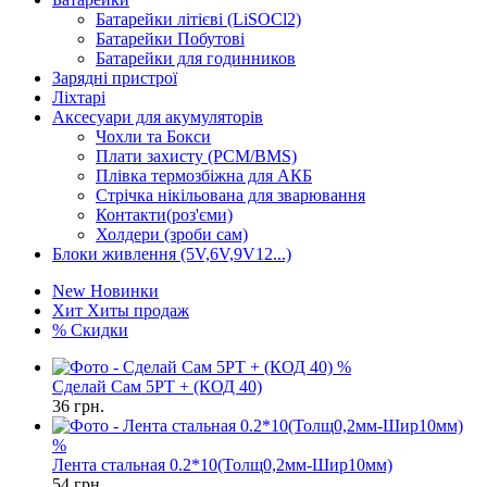
Батарейки літієві (LiSOCl2)
Батарейки Побутові
Батарейки для годинников
Зарядні пристрої
Ліхтарі
Аксесуари для акумуляторів
Чохли та Бокси
Плати захисту (PCM/BMS)
Плівка термозбіжна для АКБ
Стрічка нікільована для зварювання
Контакти(роз'єми)
Холдери (зроби сам)
Блоки живлення (5V,6V,9V12...)
New
Новинки
Хит
Хиты продаж
%
Скидки
%
Сделай Сам 5PT + (КОД 40)
36
грн.
%
Лента стальная 0.2*10(Толщ0,2мм-Шир10мм)
54
грн.