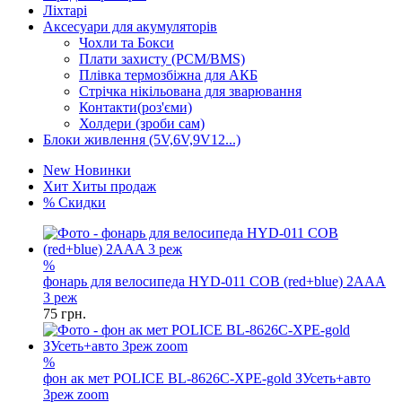
Ліхтарі
Аксесуари для акумуляторів
Чохли та Бокси
Плати захисту (PCM/BMS)
Плівка термозбіжна для АКБ
Стрічка нікільована для зварювання
Контакти(роз'єми)
Холдери (зроби сам)
Блоки живлення (5V,6V,9V12...)
New
Новинки
Хит
Хиты продаж
%
Скидки
%
фонарь для велосипеда HYD-011 COB (red+blue) 2AAA
3 реж
75
грн.
%
фон ак мет POLICE BL-8626C-XPE-gold ЗУсеть+авто
3реж zoom