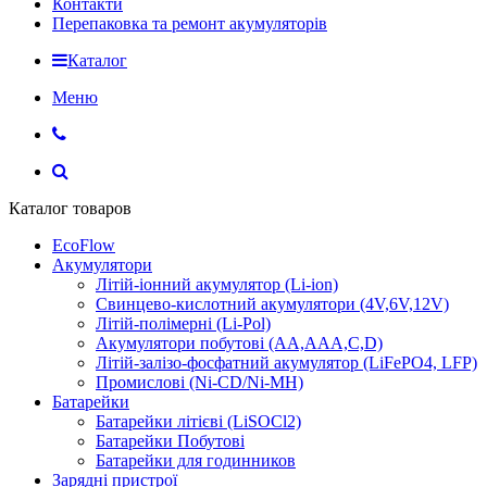
Контакти
Перепаковка та ремонт акумуляторів
Каталог
Меню
Каталог товаров
EcoFlow
Акумулятори
Літій-іонний акумулятор (Li-ion)
Свинцево-кислотний акумулятори (4V,6V,12V)
Літій-полімерні (Li-Pol)
Акумулятори побутові (AA,AAA,C,D)
Літій-залізо-фосфатний акумулятор (LiFePO4, LFP)
Промислові (Ni-CD/Ni-MH)
Батарейки
Батарейки літієві (LiSOCl2)
Батарейки Побутові
Батарейки для годинников
Зарядні пристрої