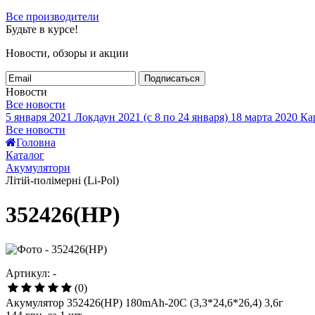
Все производители
Будьте в курсе!
Новости, обзоры и акции
Подписаться
Новости
Все новости
5 января 2021
Локдаун 2021 (с 8 по 24 января)
18 марта 2020
Кар
Все новости
Головна
Каталог
Акумулятори
Літій-полімерні (Li-Pol)
352426(HP)
Артикул: -
(0)
Акумулятор 352426(HP) 180mAh-20C (3,3*24,6*26,4) 3,6г