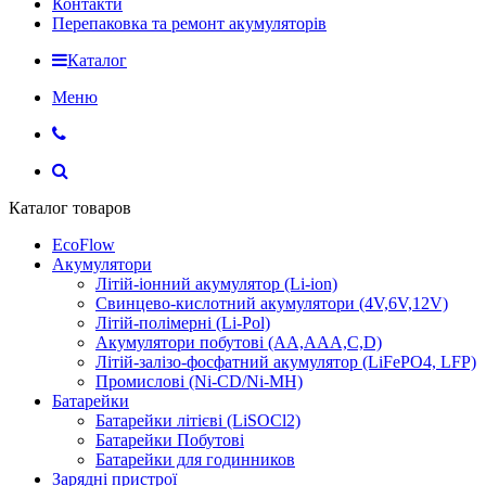
Контакти
Перепаковка та ремонт акумуляторів
Каталог
Меню
Каталог товаров
EcoFlow
Акумулятори
Літій-іонний акумулятор (Li-ion)
Свинцево-кислотний акумулятори (4V,6V,12V)
Літій-полімерні (Li-Pol)
Акумулятори побутові (AA,AAA,C,D)
Літій-залізо-фосфатний акумулятор (LiFePO4, LFP)
Промислові (Ni-CD/Ni-MH)
Батарейки
Батарейки літієві (LiSOCl2)
Батарейки Побутові
Батарейки для годинников
Зарядні пристрої