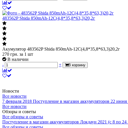
483562P Shida 850mAh-12С(4,8*35,8*63,3)20,2г
Акумулятор 483562P Shida 850mAh-12С(4,8*35,8*63,3)20,2г
270
грн.
за 1 шт
В наличии
-
+
В корзину
Новости
Все новости
7 февраля 2018
Поступление в магазин аккумуляторов
22 июня
Все новости
Обзоры и советы
Все обзоры и советы
Поступление в магазин аккумуляторов
Локдаун 2021 (с 8 по 24
Все обзоры и советы