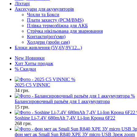
Ліхтарі
Аксесуари для акумуляторів
Чохли та Бокси
Плати захисту (PCM/BMS)
Плівка термозбіжна для АКБ
Стрічка нікільована для зварювання
Контакти(роз'єми)
Холдери (зроби сам)
Блоки живлення (5V,6V,9V12...)
New
Новинки
Хит
Хиты продаж
%
Скидки
%
2025 C5 VINNIC
34
грн.
%
Балансировочный разъём для 1 аккумулятора
15
грн.
Soshine Li-7.4V 680mAh 7,4V Li-Ion Крона 6F22
268
грн.
фон мет ак Small Sun R840 XPE ЗУ micro USB 3реж zoom